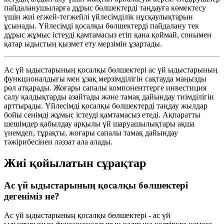
пайдаланушыларға дұрыс бөлшектерді таңдауға көмектесу
үшін жиі егжей-тегжейлі үйлесімділік нұсқаулықтарын
ұсынады. Үйлесімді қосалқы бөлшектерді пайдалану тек
дұрыс жұмыс істеуді қамтамасыз етіп қана қоймай, сонымен
қатар ыдыстың қызмет ету мерзімін ұзартады.
Ас үй ыдыстарының қосалқы бөлшектері ас үй ыдыстарының
функционалдығы мен ұзақ мерзімділігін сақтауда маңызды
рөл атқарады. Жоғары сапалы компоненттерге инвестиция
салу қалдықтарды азайтады және тамақ дайындау тиімділігін
арттырады. Үйлесімді қосалқы бөлшектерді таңдау жылдар
бойы сенімді жұмыс істеуді қамтамасыз етеді. Ақпаратты
шешімдер қабылдау арқылы үй шаруашылықтары ақша
үнемдеп, тұрақты, жоғары сапалы тамақ дайындау
тәжірибесінен ләззат ала алады.
Жиі қойылатын сұрақтар
Ас үй ыдыстарының қосалқы бөлшектері
дегеніміз не?
Ас үй ыдыстарының қосалқы бөлшектері - ас үй