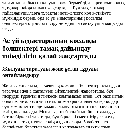
тағамның жабысып қалуына жол бермейді, ал эргономикалық
тұтқалар пайдалануды жақсартады. Бұл жақсартулар
пайдаланушыларға тұрақты нәтижелерге қол жеткізуге
мүмкіндік береді, бұл ас үй ыдыстарының қосалқы
бөлшектерін оңтайлы пісіру өнімділігін сақтау үшін маңызды
етеді.
Ас үй ыдыстарының қосалқы
бөлшектері тамақ дайындау
тиімділігін қалай жақсартады
Жылуды таратуды және ұстап тұруды
оңтайландыру
Жоғары сапалы ыдыс-аяқтың қосалқы бөлшектері жылудың
таралуын және сақталуын айтарлықтай жақсартады, бұл
пісірудің тұрақты нәтижесін қамтамасыз етеді. Тот баспайтын
болат және алюминий сияқты жоғары сапалы материалдар
бұл компоненттерде тамаша жылу өткізгіштігіне байланысты
жиі қолданылады. Мысалы, тот баспайтын болат жылуды
бетіне біркелкі таратады, бұл біркелкі емес пісіруге әкелуі
мүмкін ыстық нүктелердің алдын алады. 5 қабатты тот
баспайтын болаттан жасалған қаптамалар сияқты озық