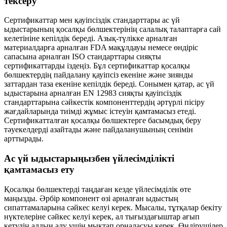
тексеру
Сертификаттар мен қауіпсіздік стандарттары ас үй
ыдыстарының қосалқы бөлшектерінің салалық талаптарға сай
келетініне кепілдік береді. Азық-түлікке арналған
материалдарға арналған FDA мақұлдауы немесе өндіріс
сапасына арналған ISO стандарттары сияқты
сертификаттарды іздеңіз. Бұл сертификаттар қосалқы
бөлшектердің пайдалану қауіпсіз екеніне және зиянды
заттардан таза екеніне кепілдік береді. Сонымен қатар, ас үй
ыдыстарына арналған EN 12983 сияқты қауіпсіздік
стандарттарына сәйкестік компоненттердің әртүрлі пісіру
жағдайларында тиімді жұмыс істеуін қамтамасыз етеді.
Сертификатталған қосалқы бөлшектерге басымдық беру
тәуекелдерді азайтады және пайдаланушының сенімін
арттырады.
Ас үй ыдыстарыңызбен үйлесімділікті
қамтамасыз ету
Қосалқы бөлшектерді таңдаған кезде үйлесімділік өте
маңызды. Әрбір компонент өзі арналған ыдыстың
сипаттамаларына сәйкес келуі керек. Мысалы, тұтқалар бекіту
нүктелеріне сәйкес келуі керек, ал тығыздағыштар ағып
кетудің алдын алу үшін мықтап орналасуы керек. Өндірушілер