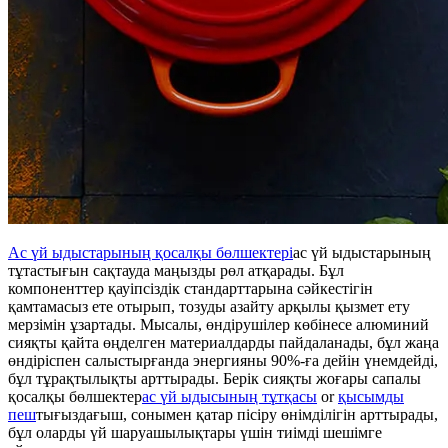
Ас үй ыдыстарының қосалқы бөлшектері
ас үй ыдыстарының
тұтастығын сақтауда маңызды рөл атқарады. Бұл
компоненттер қауіпсіздік стандарттарына сәйкестігін
қамтамасыз ете отырып, тозуды азайту арқылы қызмет ету
мерзімін ұзартады. Мысалы, өндірушілер көбінесе алюминий
сияқты қайта өңделген материалдарды пайдаланады, бұл жаңа
өндіріспен салыстырғанда энергияны 90%-ға дейін үнемдейді,
бұл тұрақтылықты арттырады. Берік сияқты жоғары сапалы
қосалқы бөлшектер
ас үй ыдысының тұтқасы
or
қысымды
пеш
тығыздағыш, сонымен қатар пісіру өнімділігін арттырады,
бұл оларды үй шаруашылықтары үшін тиімді шешімге