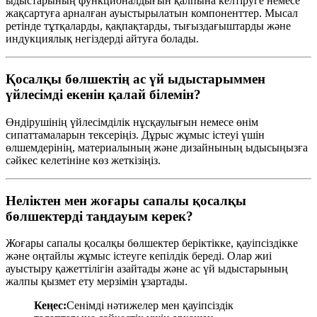
ыдыстарының функционалдығын қалпына келтіруге немесе
жақсартуға арналған ауыстырылатын компоненттер. Мысал
ретінде тұтқаларды, қақпақтарды, тығыздағыштарды және
индукциялық негіздерді айтуға болады.
Қосалқы бөлшектің ас үй ыдыстарыммен
үйлесімді екенін қалай білемін?
Өндірушінің үйлесімділік нұсқаулығын немесе өнім
сипаттамаларын тексеріңіз. Дұрыс жұмыс істеуі үшін
өлшемдерінің, материалының және дизайнының ыдысыңызға
сәйкес келетініне көз жеткізіңіз.
Неліктен мен жоғары сапалы қосалқы
бөлшектерді таңдауым керек?
Жоғары сапалы қосалқы бөлшектер беріктікке, қауіпсіздікке
және оңтайлы жұмыс істеуге кепілдік береді. Олар жиі
ауыстыру қажеттілігін азайтады және ас үй ыдыстарының
жалпы қызмет ету мерзімін ұзартады.
Кеңес:
Сенімді нәтижелер мен қауіпсіздік