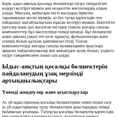
Берік ыдыс-аяқтың қосалқы бөлшектері пісіру тиімділігіне
кедергі келтіруі мүмкін жиі кездесетін мәселелердің алдын
алады. Мысалы, майысқан негіз жылудың біркелкі
таралмауына әкелуі мүмкін, ал бос тұтқа қауіпсіздік пен
пайдалану ыңғайлылығына нұқсан келтіруі мүмкін. Бекітілген
шегелер және дәл жасалған негіздер сияқты жоғары сапалы
компоненттер бұл мәселелерді тиімді шешеді. Бұл бөлшектер
ыдыс-аяқтың уақыт өте келе тұрақты, функционалды және
сенімді болып қалуын қамтамасыз етеді. Тозған
компоненттерді жоғары сапалы баламалармен ауыстыру
арқылы пайдаланушылар жиі жөндеуден аулақ болып, үздіксіз
пісіру тәжірибесінен ләззат ала алады.
Ыдыс-аяқтың қосалқы бөлшектерін
пайдаланудың ұзақ мерзімді
артықшылықтары
Үнемді жөндеулер және ауыстырулар
Ас үй ыдыстарының қосалқы бөлшектеріне инвестиция салу
ас үй ыдыстарының тұтас бөлшектерін ауыстырудың тиімді
баламасын ұсынады. Түпнұсқа қосалқы бөлшектер қауіпсіздік
пен сенімділікті қамтамасыз етеді, апаттардың немесе