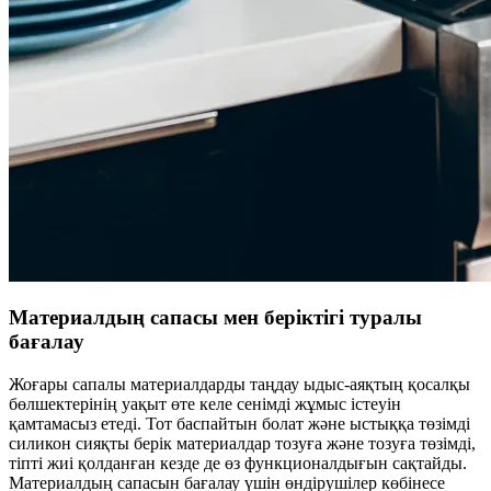
Материалдың сапасы мен беріктігі туралы
бағалау
Жоғары сапалы материалдарды таңдау ыдыс-аяқтың қосалқы
бөлшектерінің уақыт өте келе сенімді жұмыс істеуін
қамтамасыз етеді. Тот баспайтын болат және ыстыққа төзімді
силикон сияқты берік материалдар тозуға және тозуға төзімді,
тіпті жиі қолданған кезде де өз функционалдығын сақтайды.
Материалдың сапасын бағалау үшін өндірушілер көбінесе