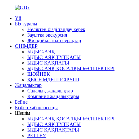
Үй
Біз туралы
Неліктен бізді таңдау керек
Зауытқа экскурсия
Жиі қойылатын сұрақтар
ӨНІМДЕР
ЫДЫС-АЯҚ
ЫДЫС-АЯҚ ТҰТҚАСЫ
ЫДЫС ҚАҚПАҒЫ
ЫДЫС-АЯҚ ҚОСАЛҚЫ БӨЛШЕКТЕРІ
ШӘЙНЕК
ҚЫСЫМДЫ ПІСІРУШІ
Жаңалықтар
Салалық жаңалықтар
Компания жаңалықтары
Бейне
Бізбен хабарласыңы
Шешім
ЫДЫС-АЯҚ ҚОСАЛҚЫ БӨЛШЕКТЕРІ
ЫДЫС-АЯҚ ТҰТҚАСЫ
ЫДЫС ҚАҚПАҚТАРЫ
РЕТТЕУ