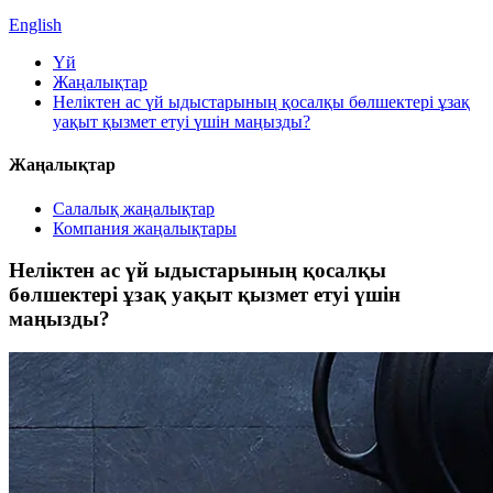
English
Үй
Жаңалықтар
Неліктен ас үй ыдыстарының қосалқы бөлшектері ұзақ
уақыт қызмет етуі үшін маңызды?
Жаңалықтар
Салалық жаңалықтар
Компания жаңалықтары
Неліктен ас үй ыдыстарының қосалқы
бөлшектері ұзақ уақыт қызмет етуі үшін
маңызды?