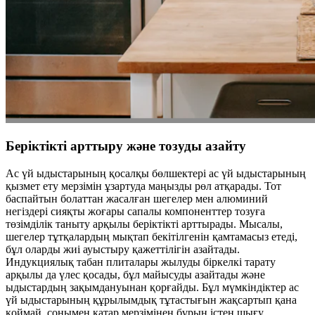
Беріктікті арттыру және тозуды азайту
Ас үй ыдыстарының қосалқы бөлшектері ас үй ыдыстарының
қызмет ету мерзімін ұзартуда маңызды рөл атқарады. Тот
баспайтын болаттан жасалған шегелер мен алюминий
негіздері сияқты жоғары сапалы компоненттер тозуға
төзімділік таныту арқылы беріктікті арттырады. Мысалы,
шегелер тұтқалардың мықтап бекітілгенін қамтамасыз етеді,
бұл оларды жиі ауыстыру қажеттілігін азайтады.
Индукциялық табан плиталары жылуды біркелкі тарату
арқылы да үлес қосады, бұл майысуды азайтады және
ыдыстардың зақымдануынан қорғайды. Бұл мүмкіндіктер ас
үй ыдыстарының құрылымдық тұтастығын жақсартып қана
қоймай, сонымен қатар мерзімінен бұрын істен шығу