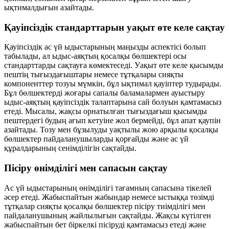
ықтималдығын азайтады.
Қауіпсіздік стандарттарын уақыт өте келе сақтау
Қауіпсіздік ас үй ыдыстарының маңызды аспектісі болып
табылады, ал ыдыс-аяқтың қосалқы бөлшектері осы
стандарттарды сақтауға көмектеседі. Уақыт өте келе қысымды
пештің тығыздағыштары немесе тұтқалары сияқты
компоненттер тозуы мүмкін, бұл ықтимал қауіптер тудырады.
Бұл бөлшектерді жоғары сапалы баламалармен ауыстыру
ыдыс-аяқтың қауіпсіздік талаптарына сай болуын қамтамасыз
етеді. Мысалы, жақсы орнатылған тығыздағыш қысымды
пештердегі будың ағып кетуіне жол бермейді, бұл апат қаупін
азайтады. Тозу мен бұзылуды уақтылы жою арқылы қосалқы
бөлшектер пайдаланушыларды қорғайды және ас үй
құралдарының сенімділігін сақтайды.
Пісіру өнімділігі мен сапасын сақтау
Ас үй ыдыстарының өнімділігі тағамның сапасына тікелей
әсер етеді. Жабыспайтын жабындар немесе ыстыққа төзімді
тұтқалар сияқты қосалқы бөлшектер пісіру тиімділігі мен
пайдаланушының жайлылығын сақтайды. Жақсы күтілген
жабыспайтын бет біркелкі пісіруді қамтамасыз етеді және