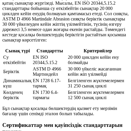
қатаң сынақтар жүргізеді. Мысалы, EN ISO 20344,5.15.2
стандарттары бойынша су өткізбейтін сынақтар 20 000
циклден кейін енудің болмауын қамтамасыз етеді. Сол сияқты,
ASTM D 4966 Martindale Abrasion сияқты беріктік сынақтары
30 000 үйкелеуден кейін жіптің үзілмейтінін, түсінің өзгеру
дәрежесі 3,5 немесе одан жоғары екенін растайды. Төмендегі
кестеде қосалқы бөлшектердің беріктігін растайтын қосымша
сынақтар көрсетілген:
Сынақ түрі
Стандартты
Критерийлер
Су
EN ISO
20 000 циклден кейін ену
өткізбейтін
20344,5.15.2
болмайды
ASTM D 4966
30 000 үйкеліс жасағаннан
Беріктік
Мартиндейл
кейін жіп үзілмейді
Динамикалық
EN 1728 6.17-
Белгіленген жүктемелермен
күш
тармақ
31 250 сынақ циклі
Көлденең
EN 1730 6.4-
Белгіленген жүктемелермен
беріктік
тармағы
12 500 сынақ циклі
Бұл сынақтар қосалқы бөлшектердің қызмет ету мерзімін
бағалау үшін сенімді эталон болып табылады.
Сертификаттар мен қауіпсіздік стандарттарын