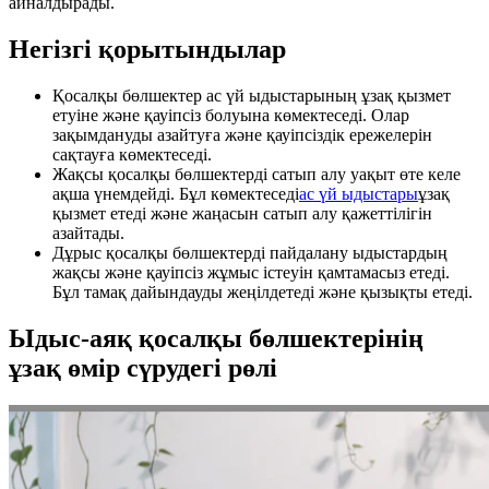
айналдырады.
Негізгі қорытындылар
Қосалқы бөлшектер ас үй ыдыстарының ұзақ қызмет
етуіне және қауіпсіз болуына көмектеседі. Олар
зақымдануды азайтуға және қауіпсіздік ережелерін
сақтауға көмектеседі.
Жақсы қосалқы бөлшектерді сатып алу уақыт өте келе
ақша үнемдейді. Бұл көмектеседі
ас үй ыдыстары
ұзақ
қызмет етеді және жаңасын сатып алу қажеттілігін
азайтады.
Дұрыс қосалқы бөлшектерді пайдалану ыдыстардың
жақсы және қауіпсіз жұмыс істеуін қамтамасыз етеді.
Бұл тамақ дайындауды жеңілдетеді және қызықты етеді.
Ыдыс-аяқ қосалқы бөлшектерінің
ұзақ өмір сүрудегі рөлі