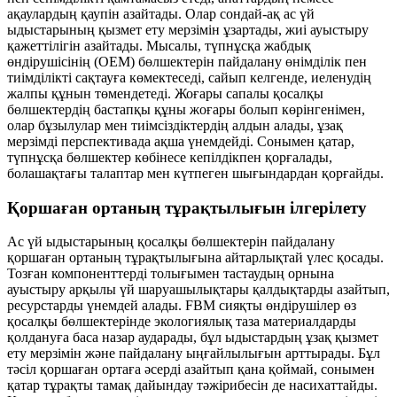
ақаулардың қаупін азайтады. Олар сондай-ақ ас үй
ыдыстарының қызмет ету мерзімін ұзартады, жиі ауыстыру
қажеттілігін азайтады. Мысалы, түпнұсқа жабдық
өндірушісінің (OEM) бөлшектерін пайдалану өнімділік пен
тиімділікті сақтауға көмектеседі, сайып келгенде, иеленудің
жалпы құнын төмендетеді. Жоғары сапалы қосалқы
бөлшектердің бастапқы құны жоғары болып көрінгенімен,
олар бұзылулар мен тиімсіздіктердің алдын алады, ұзақ
мерзімді перспективада ақша үнемдейді. Сонымен қатар,
түпнұсқа бөлшектер көбінесе кепілдікпен қорғалады,
болашақтағы талаптар мен күтпеген шығындардан қорғайды.
Қоршаған ортаның тұрақтылығын ілгерілету
Ас үй ыдыстарының қосалқы бөлшектерін пайдалану
қоршаған ортаның тұрақтылығына айтарлықтай үлес қосады.
Тозған компоненттерді толығымен тастаудың орнына
ауыстыру арқылы үй шаруашылықтары қалдықтарды азайтып,
ресурстарды үнемдей алады. FBM сияқты өндірушілер өз
қосалқы бөлшектерінде экологиялық таза материалдарды
қолдануға баса назар аударады, бұл ыдыстардың ұзақ қызмет
ету мерзімін және пайдалану ыңғайлылығын арттырады. Бұл
тәсіл қоршаған ортаға әсерді азайтып қана қоймай, сонымен
қатар тұрақты тамақ дайындау тәжірибесін де насихаттайды.