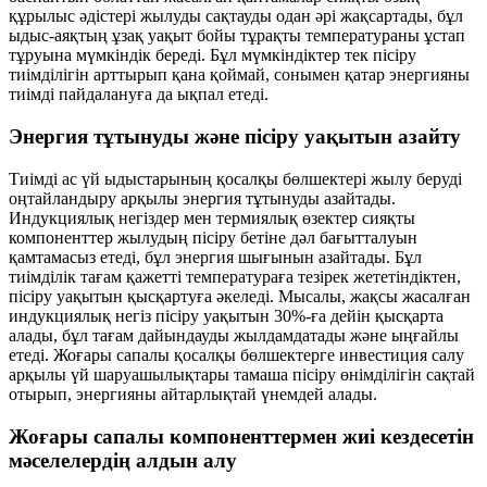
құрылыс әдістері жылуды сақтауды одан әрі жақсартады, бұл
ыдыс-аяқтың ұзақ уақыт бойы тұрақты температураны ұстап
тұруына мүмкіндік береді. Бұл мүмкіндіктер тек пісіру
тиімділігін арттырып қана қоймай, сонымен қатар энергияны
тиімді пайдалануға да ықпал етеді.
Энергия тұтынуды және пісіру уақытын азайту
Тиімді ас үй ыдыстарының қосалқы бөлшектері жылу беруді
оңтайландыру арқылы энергия тұтынуды азайтады.
Индукциялық негіздер мен термиялық өзектер сияқты
компоненттер жылудың пісіру бетіне дәл бағытталуын
қамтамасыз етеді, бұл энергия шығынын азайтады. Бұл
тиімділік тағам қажетті температураға тезірек жететіндіктен,
пісіру уақытын қысқартуға әкеледі. Мысалы, жақсы жасалған
индукциялық негіз пісіру уақытын 30%-ға дейін қысқарта
алады, бұл тағам дайындауды жылдамдатады және ыңғайлы
етеді. Жоғары сапалы қосалқы бөлшектерге инвестиция салу
арқылы үй шаруашылықтары тамаша пісіру өнімділігін сақтай
отырып, энергияны айтарлықтай үнемдей алады.
Жоғары сапалы компоненттермен жиі кездесетін
мәселелердің алдын алу