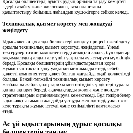
Қосалқы бөлшектерді ауыстырудың орнына таңдау көміртегі
іздерін азайту және экологиялық таза планетаны
қалыптастыру бойынша жаһандық күш-жігерге сәйкес келеді.
Техникалық қызмет көрсету мен жөндеуді
жеңілдету
Ыдыс-аяқтың қосалқы бөлшектері жөндеу процесін жеңілдету
арқылы техникалық қызмет көрсетуді жеңілдетеді. Үнемі
тексерулер тозған компоненттерді анықтай алады, бұл одан әрі
зақымдалудың алдын алу үшін уақтылы ауыстыруға мүмкіндік
береді. Қосалқы бөлшектердің ұйымдастырылған қоры
жұмыстың тоқтап қалу уақытын минималды етеді, себебі
қажетті компоненттер қажет болған жағдайда оңай қолжетімді
болады. Егжей-тегжейлі техникалық қызмет көрсету
жазбалары жабдықтың тарихы мен өнімділік үрдістері туралы
құнды ақпарат береді, ақаулықтарды жоюға және жөндеу
стратегияларын оңтайландыруға көмектеседі. Бұл тәжірибелер
ыдыс-аяқты тамаша жағдайда ұстауды жеңілдетеді, уақыт өте
келе тұрақты жұмыс істеуді және сенімділікті қамтамасыз
етеді.
Ас үй ыдыстарының дұрыс қосалқы
бөлшектерін таңдау