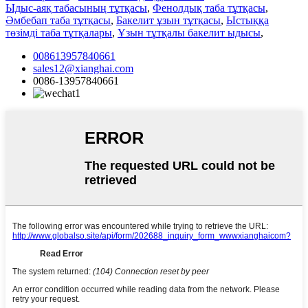
Ыдыс-аяқ табасының тұтқасы
,
Фенолдық таба тұтқасы
,
Әмбебап таба тұтқасы
,
Бакелит ұзын тұтқасы
,
Ыстыққа
төзімді таба тұтқалары
,
Ұзын тұтқалы бакелит ыдысы
,
008613957840661
sales12@xianghai.com
0086-13957840661