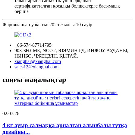
талаптарына сәйкестік үшін әрқашан
сертификатталған қосалқы бөлшектерге басымдық
беріңіз.
Жарияланған уақыты: 2025 жылғы 10 сәуір
+86-574-87714795
903-БӨЛМЕ, NO.72, ЮЭМИН РД, ИНЖОУ АУДАНЫ,
НИНБО, ЧЖЕЦЗЯН, ҚЫТАЙ.
xianghai@xianghai.com
sales12@xianghai.com
соңғы жаңалықтар
02.07.26
4 кг ауыр салмаққа арналған алынбалы тұтқа
дизайны...