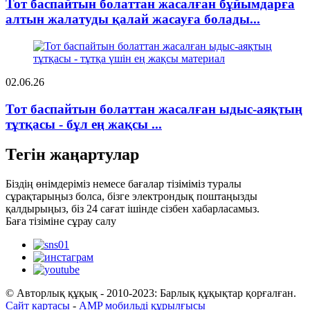
Тот баспайтын болаттан жасалған бұйымдарға
алтын жалатуды қалай жасауға болады...
02.06.26
Тот баспайтын болаттан жасалған ыдыс-аяқтың
тұтқасы - бұл ең жақсы ...
Тегін жаңартулар
Біздің өнімдеріміз немесе бағалар тізіміміз туралы
сұрақтарыңыз болса, бізге электрондық поштаңызды
қалдырыңыз, біз 24 сағат ішінде сізбен хабарласамыз.
Баға тізіміне сұрау салу
© Авторлық құқық - 2010-2023: Барлық құқықтар қорғалған.
Сайт картасы
-
AMP мобильді құрылғысы