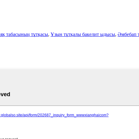
яқ табасының тұтқасы
,
Ұзын тұтқалы бакелит ыдысы
,
Әмбебап т