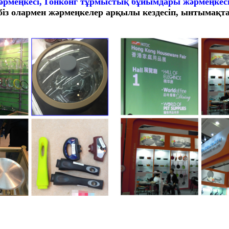
әрмеңкесі, Гонконг тұрмыстық бұйымдары жәрмеңкес
біз олармен жәрмеңкелер арқылы кездесіп, ынтымақт