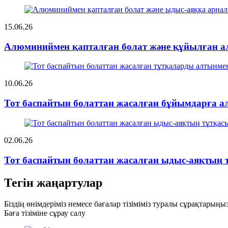
15.06.26
Алюминиймен қапталған болат және құйылған а
10.06.26
Тот баспайтын болаттан жасалған бұйымдарға ал
02.06.26
Тот баспайтын болаттан жасалған ыдыс-аяқтың тұ
Тегін жаңартулар
Біздің өнімдеріміз немесе бағалар тізіміміз туралы сұрақтарың
Баға тізіміне сұрау салу