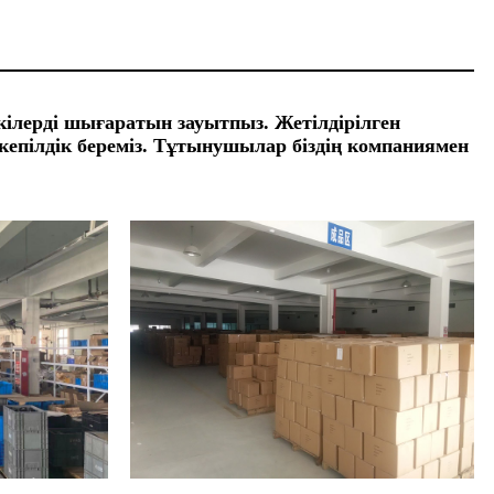
ілерді шығаратын зауытпыз. Жетілдірілген
кепілдік береміз. Тұтынушылар біздің компаниямен