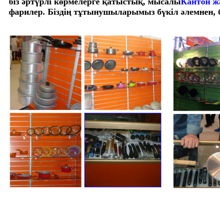
біз әртүрлі көрмелерге қатыстық, мысалы
Кантон ж
фарилер. Біздің тұтынушыларымыз бүкіл әлемнен, 