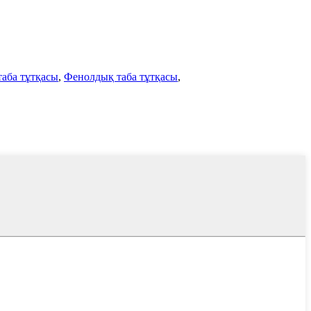
аба тұтқасы
,
Фенолдық таба тұтқасы
,