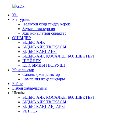
Үй
Біз туралы
Неліктен бізді таңдау керек
Зауытқа экскурсия
Жиі қойылатын сұрақтар
ӨНІМДЕР
ЫДЫС-АЯҚ
ЫДЫС-АЯҚ ТҰТҚАСЫ
ЫДЫС ҚАҚПАҒЫ
ЫДЫС-АЯҚ ҚОСАЛҚЫ БӨЛШЕКТЕРІ
ШӘЙНЕК
ҚЫСЫМДЫ ПІСІРУШІ
Жаңалықтар
Салалық жаңалықтар
Компания жаңалықтары
Бейне
Бізбен хабарласыңы
Шешім
ЫДЫС-АЯҚ ҚОСАЛҚЫ БӨЛШЕКТЕРІ
ЫДЫС-АЯҚ ТҰТҚАСЫ
ЫДЫС ҚАҚПАҚТАРЫ
РЕТТЕУ