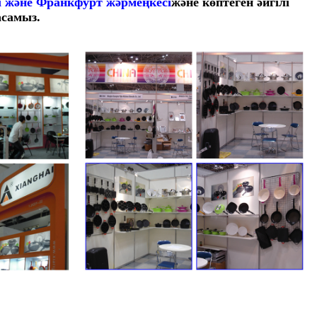
і және Франкфурт жәрмеңкесі
және көптеген әйгілі
асамыз.