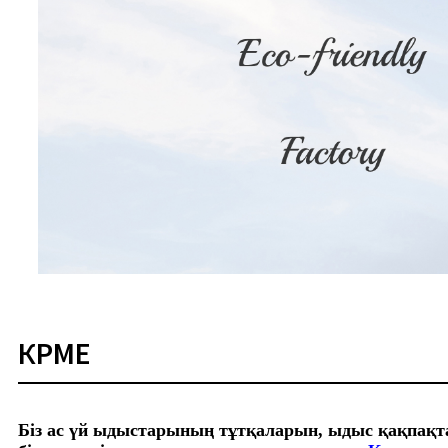
КӨРМЕ
Біз ас үй ыдыстарының тұтқаларын, ыдыс қақпақт