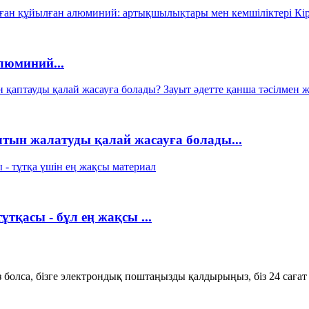
люминий...
тын жалатуды қалай жасауға болады...
тқасы - бұл ең жақсы ...
ыз болса, бізге электрондық поштаңызды қалдырыңыз, біз 24 сағат