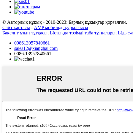
© Авторлық құқық - 2010-2023: Барлық құқықтар қорғалған.
Сайт картасы
-
AMP мобильді құрылғысы
Бакелит ұзын тұтқасы
,
Ыстыққа төзімді таба тұтқалары
,
Ыдыс-а
008613957840661
sales12@xianghai.com
0086-13957840661