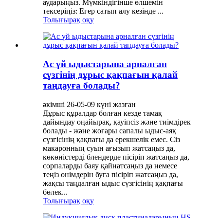
аударыңыз. Мүмкіндігінше өлшемін
тексеріңіз: Егер сатып алу кезінде ...
Толығырақ оқу
Ас үй ыдыстарына арналған
сүзгінің дұрыс қақпағын қалай
таңдауға болады?
әкімші 26-05-09 күні жазған
Дұрыс құралдар болған кезде тамақ
дайындау оңайырақ, қауіпсіз және тиімдірек
болады - және жоғары сапалы ыдыс-аяқ
сүзгісінің қақпағы да ерекшелік емес. Сіз
макаронның суын ағызып жатсаңыз да,
көкөністерді блендерде пісіріп жатсаңыз да,
сорпаларды баяу қайнатсаңыз да немесе
теңіз өнімдерін буға пісіріп жатсаңыз да,
жақсы таңдалған ыдыс сүзгісінің қақпағы
бөлек...
Толығырақ оқу