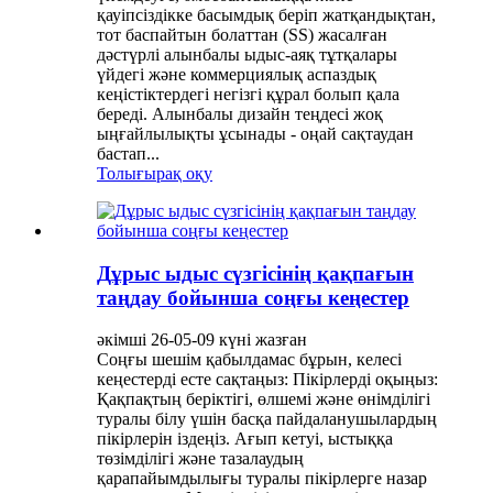
қауіпсіздікке басымдық беріп жатқандықтан,
тот баспайтын болаттан (SS) жасалған
дәстүрлі алынбалы ыдыс-аяқ тұтқалары
үйдегі және коммерциялық аспаздық
кеңістіктердегі негізгі құрал болып қала
береді. Алынбалы дизайн теңдесі жоқ
ыңғайлылықты ұсынады - оңай сақтаудан
бастап...
Толығырақ оқу
Дұрыс ыдыс сүзгісінің қақпағын
таңдау бойынша соңғы кеңестер
әкімші 26-05-09 күні жазған
Соңғы шешім қабылдамас бұрын, келесі
кеңестерді есте сақтаңыз: Пікірлерді оқыңыз:
Қақпақтың беріктігі, өлшемі және өнімділігі
туралы білу үшін басқа пайдаланушылардың
пікірлерін іздеңіз. Ағып кетуі, ыстыққа
төзімділігі және тазалаудың
қарапайымдылығы туралы пікірлерге назар