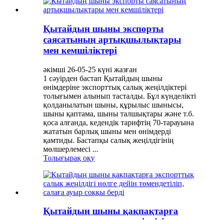
Қытайдың шыны экспорты
саясатының артықшылықтары
мен кемшіліктері
әкімші 26-05-25 күні жазған
1 сәуірден бастап Қытайдың шыны
өнімдеріне экспорттық салық жеңілдіктері
толығымен алынып тасталды. Бұл күнделікті
қолданылатын шыны, құрылыс шынысы,
шыны қаптама, шыны талшықтары және т.б.
қоса алғанда, кедендік тарифтің 70-тарауына
жататын барлық шыны мен өнімдерді
қамтиды. Бастапқы салық жеңілдігінің
мөлшерлемесі ...
Толығырақ оқу
Қытайдың шыны қақпақтарға