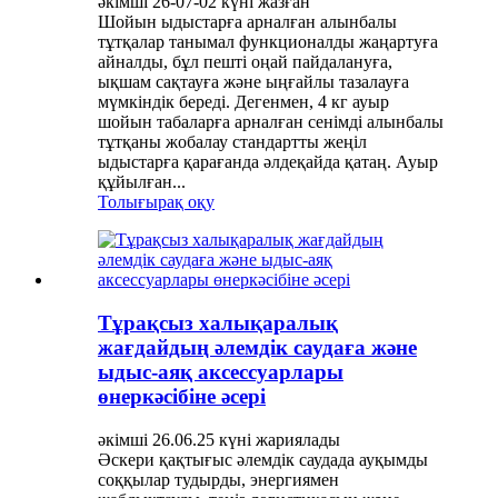
әкімші 26-07-02 күні жазған
Шойын ыдыстарға арналған алынбалы
тұтқалар танымал функционалды жаңартуға
айналды, бұл пешті оңай пайдалануға,
ықшам сақтауға және ыңғайлы тазалауға
мүмкіндік береді. Дегенмен, 4 кг ауыр
шойын табаларға арналған сенімді алынбалы
тұтқаны жобалау стандартты жеңіл
ыдыстарға қарағанда әлдеқайда қатаң. Ауыр
құйылған...
Толығырақ оқу
Тұрақсыз халықаралық
жағдайдың әлемдік саудаға және
ыдыс-аяқ аксессуарлары
өнеркәсібіне әсері
әкімші 26.06.25 күні жариялады
Әскери қақтығыс әлемдік саудада ауқымды
соққылар тудырды, энергиямен