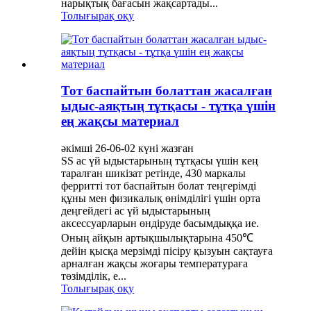
нарықтық бағасын жақсартады...
Толығырақ оқу
Тот баспайтын болаттан жасалған
ыдыс-аяқтың тұтқасы - тұтқа үшін
ең жақсы материал
әкімші 26-06-02 күні жазған
SS ас үй ыдыстарының тұтқасы үшін кең
таралған шикізат ретінде, 430 маркалы
ферритті тот баспайтын болат теңгерімді
құны мен физикалық өнімділігі үшін орта
деңгейдегі ас үй ыдыстарының
аксессуарларын өндіруде басымдыққа ие.
Оның айқын артықшылықтарына 450℃
дейін қысқа мерзімді пісіру қызуын сақтауға
арналған жақсы жоғары температураға
төзімділік, e...
Толығырақ оқу