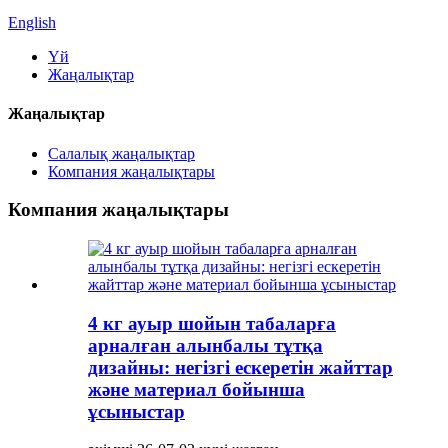
English
Үй
Жаңалықтар
Жаңалықтар
Салалық жаңалықтар
Компания жаңалықтары
Компания жаңалықтары
4 кг ауыр шойын табаларға
арналған алынбалы тұтқа
дизайны: негізгі ескеретін жайттар
және материал бойынша
ұсыныстар