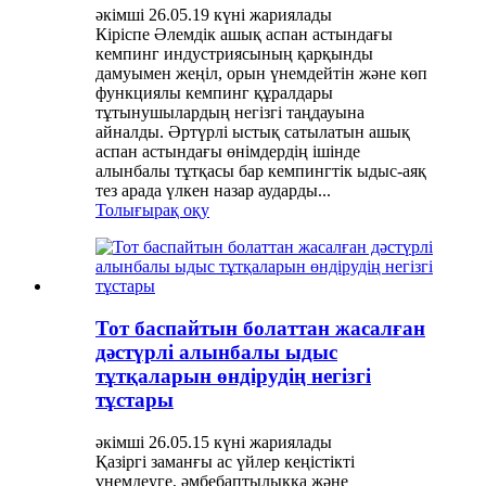
әкімші 26.05.19 күні жариялады
Кіріспе Әлемдік ашық аспан астындағы
кемпинг индустриясының қарқынды
дамуымен жеңіл, орын үнемдейтін және көп
функциялы кемпинг құралдары
тұтынушылардың негізгі таңдауына
айналды. Әртүрлі ыстық сатылатын ашық
аспан астындағы өнімдердің ішінде
алынбалы тұтқасы бар кемпингтік ыдыс-аяқ
тез арада үлкен назар аударды...
Толығырақ оқу
Тот баспайтын болаттан жасалған
дәстүрлі алынбалы ыдыс
тұтқаларын өндірудің негізгі
тұстары
әкімші 26.05.15 күні жариялады
Қазіргі заманғы ас үйлер кеңістікті
үнемдеуге, әмбебаптылыққа және