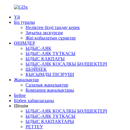
Үй
Біз туралы
Неліктен бізді таңдау керек
Зауытқа экскурсия
Жиі қойылатын сұрақтар
ӨНІМДЕР
ЫДЫС-АЯҚ
ЫДЫС-АЯҚ ТҰТҚАСЫ
ЫДЫС ҚАҚПАҒЫ
ЫДЫС-АЯҚ ҚОСАЛҚЫ БӨЛШЕКТЕРІ
ШӘЙНЕК
ҚЫСЫМДЫ ПІСІРУШІ
Жаңалықтар
Салалық жаңалықтар
Компания жаңалықтары
Бейне
Бізбен хабарласыңы
Шешім
ЫДЫС-АЯҚ ҚОСАЛҚЫ БӨЛШЕКТЕРІ
ЫДЫС-АЯҚ ТҰТҚАСЫ
ЫДЫС ҚАҚПАҚТАРЫ
РЕТТЕУ