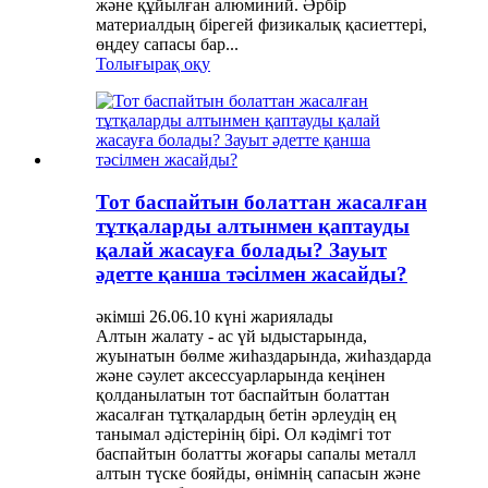
және құйылған алюминий. Әрбір
материалдың бірегей физикалық қасиеттері,
өңдеу сапасы бар...
Толығырақ оқу
Тот баспайтын болаттан жасалған
тұтқаларды алтынмен қаптауды
қалай жасауға болады? Зауыт
әдетте қанша тәсілмен жасайды?
әкімші 26.06.10 күні жариялады
Алтын жалату - ас үй ыдыстарында,
жуынатын бөлме жиһаздарында, жиһаздарда
және сәулет аксессуарларында кеңінен
қолданылатын тот баспайтын болаттан
жасалған тұтқалардың бетін әрлеудің ең
танымал әдістерінің бірі. Ол кәдімгі тот
баспайтын болатты жоғары сапалы металл
алтын түске бояйды, өнімнің сапасын және