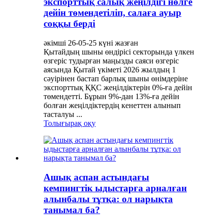
экспорттық салық жеңілдігі нөлге
дейін төмендетіліп, салаға ауыр
соққы берді
әкімші 26-05-25 күні жазған
Қытайдың шыны өндірісі секторында үлкен
өзгеріс тудырған маңызды саяси өзгеріс
аясында Қытай үкіметі 2026 жылдың 1
сәуірінен бастап барлық шыны өнімдеріне
экспорттық ҚҚС жеңілдіктерін 0%-ға дейін
төмендетті. Бұрын 9%-дан 13%-ға дейін
болған жеңілдіктердің кенеттен алынып
тасталуы ...
Толығырақ оқу
Ашық аспан астындағы
кемпингтік ыдыстарға арналған
алынбалы тұтқа: ол нарықта
танымал ба?