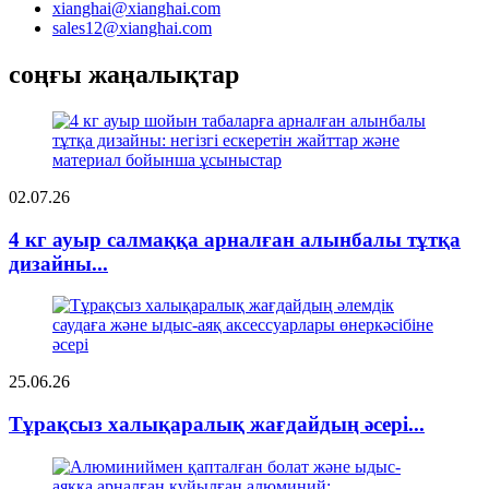
xianghai@xianghai.com
sales12@xianghai.com
соңғы жаңалықтар
02.07.26
4 кг ауыр салмаққа арналған алынбалы тұтқа
дизайны...
25.06.26
Тұрақсыз халықаралық жағдайдың әсері...