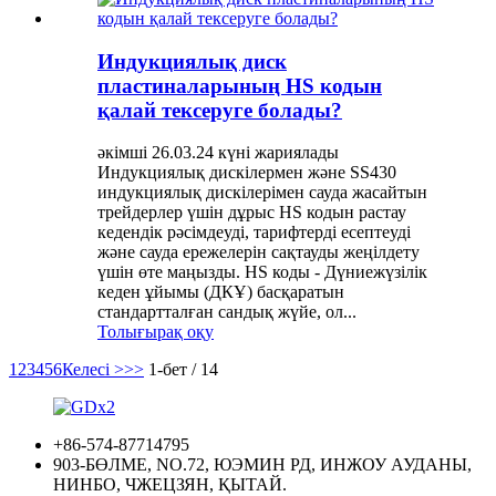
Индукциялық диск
пластиналарының HS кодын
қалай тексеруге болады?
әкімші 26.03.24 күні жариялады
Индукциялық дискілермен және SS430
индукциялық дискілерімен сауда жасайтын
трейдерлер үшін дұрыс HS кодын растау
кедендік рәсімдеуді, тарифтерді есептеуді
және сауда ережелерін сақтауды жеңілдету
үшін өте маңызды. HS коды - Дүниежүзілік
кеден ұйымы (ДКҰ) басқаратын
стандартталған сандық жүйе, ол...
Толығырақ оқу
1
2
3
4
5
6
Келесі >
>>
1-бет / 14
+86-574-87714795
903-БӨЛМЕ, NO.72, ЮЭМИН РД, ИНЖОУ АУДАНЫ,
НИНБО, ЧЖЕЦЗЯН, ҚЫТАЙ.