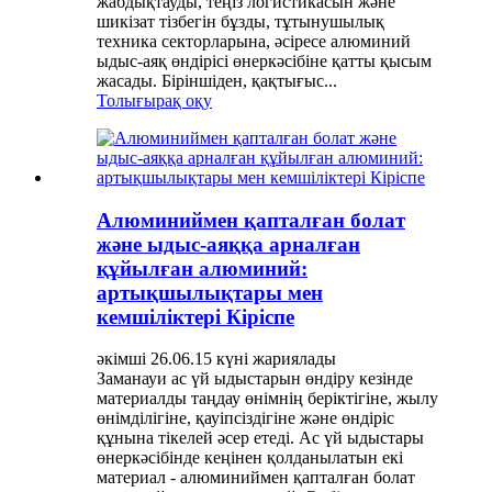
жабдықтауды, теңіз логистикасын және
шикізат тізбегін бұзды, тұтынушылық
техника секторларына, әсіресе алюминий
ыдыс-аяқ өндірісі өнеркәсібіне қатты қысым
жасады. Біріншіден, қақтығыс...
Толығырақ оқу
Алюминиймен қапталған болат
және ыдыс-аяққа арналған
құйылған алюминий:
артықшылықтары мен
кемшіліктері Кіріспе
әкімші 26.06.15 күні жариялады
Заманауи ас үй ыдыстарын өндіру кезінде
материалды таңдау өнімнің беріктігіне, жылу
өнімділігіне, қауіпсіздігіне және өндіріс
құнына тікелей әсер етеді. Ас үй ыдыстары
өнеркәсібінде кеңінен қолданылатын екі
материал - алюминиймен қапталған болат