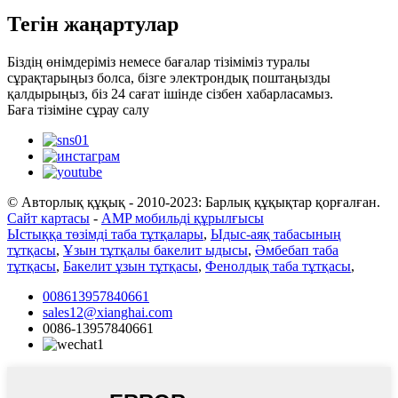
Тегін жаңартулар
Біздің өнімдеріміз немесе бағалар тізіміміз туралы
сұрақтарыңыз болса, бізге электрондық поштаңызды
қалдырыңыз, біз 24 сағат ішінде сізбен хабарласамыз.
Баға тізіміне сұрау салу
© Авторлық құқық - 2010-2023: Барлық құқықтар қорғалған.
Сайт картасы
-
AMP мобильді құрылғысы
Ыстыққа төзімді таба тұтқалары
,
Ыдыс-аяқ табасының
тұтқасы
,
Ұзын тұтқалы бакелит ыдысы
,
Әмбебап таба
тұтқасы
,
Бакелит ұзын тұтқасы
,
Фенолдық таба тұтқасы
,
008613957840661
sales12@xianghai.com
0086-13957840661