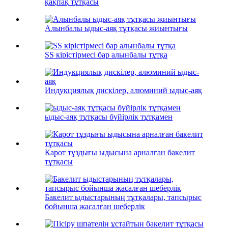
қақпақ тұтқасы
Алынбалы ыдыс-аяқ тұтқасы жиынтығы
SS кірістірмесі бар алынбалы тұтқа
Индукциялық дискілер, алюминий ыдыс-аяқ
ыдыс-аяқ тұтқасы бүйірлік тұтқамен
Карот тұздығы ыдысына арналған бакелит
тұтқасы
Бакелит ыдыстарының тұтқалары, тапсырыс
бойынша жасалған шеберлік