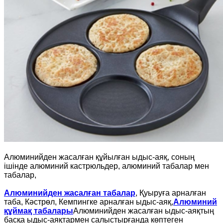
Алюминийден жасалған құйылған ыдыс-аяқ, соның
ішінде алюминий кастрюльдер, алюминий табалар мен
табалар,
Алюминийден жасалған табалар
, Қуыруға арналған
таба, Кәстрөл, Кемпингке арналған ыдыс-аяқ,
Алюминий
құймақ табалары
Алюминийден жасалған ыдыс-аяқтың
басқа ыдыс-аяқтармен салыстырғанда көптеген