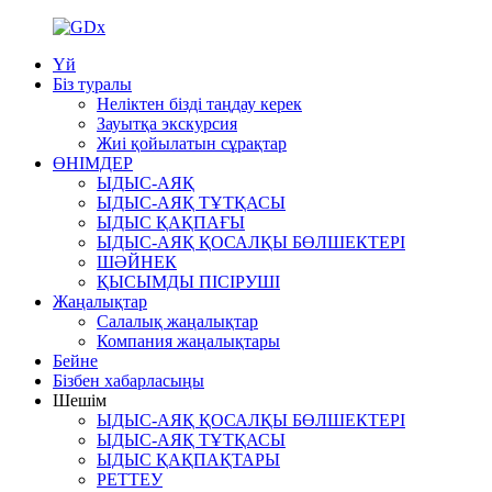
Үй
Біз туралы
Неліктен бізді таңдау керек
Зауытқа экскурсия
Жиі қойылатын сұрақтар
ӨНІМДЕР
ЫДЫС-АЯҚ
ЫДЫС-АЯҚ ТҰТҚАСЫ
ЫДЫС ҚАҚПАҒЫ
ЫДЫС-АЯҚ ҚОСАЛҚЫ БӨЛШЕКТЕРІ
ШӘЙНЕК
ҚЫСЫМДЫ ПІСІРУШІ
Жаңалықтар
Салалық жаңалықтар
Компания жаңалықтары
Бейне
Бізбен хабарласыңы
Шешім
ЫДЫС-АЯҚ ҚОСАЛҚЫ БӨЛШЕКТЕРІ
ЫДЫС-АЯҚ ТҰТҚАСЫ
ЫДЫС ҚАҚПАҚТАРЫ
РЕТТЕУ