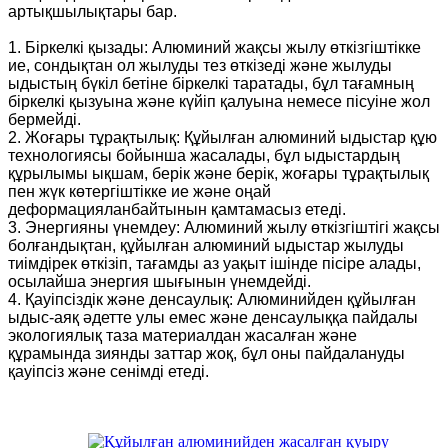
артықшылықтары бар.
1. Біркелкі қызады: Алюминий жақсы жылу өткізгіштікке
ие, сондықтан ол жылуды тез өткізеді және жылуды
ыдыстың бүкіл бетіне біркелкі таратады, бұл тағамның
біркелкі қызуына және күйіп қалуына немесе пісуіне жол
бермейді.
2. Жоғары тұрақтылық: Құйылған алюминий ыдыстар құю
​​технологиясы бойынша жасалады, бұл ыдыстардың
құрылымы ықшам, берік және берік, жоғары тұрақтылық
пен жүк көтергіштікке ие және оңай
деформацияланбайтынын қамтамасыз етеді.
3. Энергияны үнемдеу: Алюминий жылу өткізгіштігі жақсы
болғандықтан, құйылған алюминий ыдыстар жылуды
тиімдірек өткізіп, тағамды аз уақыт ішінде пісіре алады,
осылайша энергия шығынын үнемдейді.
4. Қауіпсіздік және денсаулық: Алюминийден құйылған
ыдыс-аяқ әдетте улы емес және денсаулыққа пайдалы
экологиялық таза материалдан жасалған және
құрамында зиянды заттар жоқ, бұл оны пайдалануды
қауіпсіз және сенімді етеді.