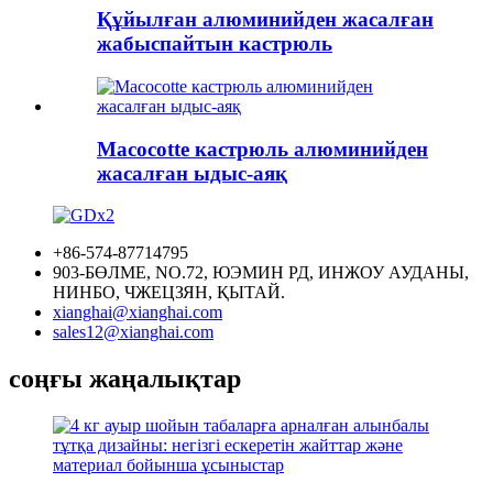
Құйылған алюминийден жасалған
жабыспайтын кастрюль
Macocotte кастрюль алюминийден
жасалған ыдыс-аяқ
+86-574-87714795
903-БӨЛМЕ, NO.72, ЮЭМИН РД, ИНЖОУ АУДАНЫ,
НИНБО, ЧЖЕЦЗЯН, ҚЫТАЙ.
xianghai@xianghai.com
sales12@xianghai.com
соңғы жаңалықтар