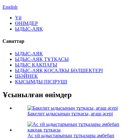
English
Үй
ӨНІМДЕР
ЫДЫС-АЯҚ
Санаттар
ЫДЫС-АЯҚ
ЫДЫС-АЯҚ ТҰТҚАСЫ
ЫДЫС ҚАҚПАҒЫ
ЫДЫС-АЯҚ ҚОСАЛҚЫ БӨЛШЕКТЕРІ
ШӘЙНЕК
ҚЫСЫМДЫ ПІСІРУШІ
Ұсынылған өнімдер
Бакелит ыдысының тұтқасы, ағаш әсері
Ас үй ыдыстарының тұтқалары әмбебап