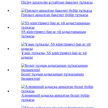
Пісіру шпателін ұстайтын бакелит тұтқасы
Грильге арналған бакелит бүйір тұтқасы
SS кірістірмесі бар ас үй ыдыстарының
тұтқасы
Ұзын тұтқалы, SS кірістірмесі бар ас үй
ыдысы
Болат тұздық ыдысының тұтқасының
бөлшектері
Алюминий ыдысқа арналған болат бүйір
тұтқасы