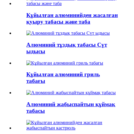
Құйылған алюминийден жасалған
қуыру табасы және таба
Алюминий тұздық табасы Сүт
ыдысы
Құйылған алюминий гриль
табағы
Алюминий жабыспайтын құймақ
табасы