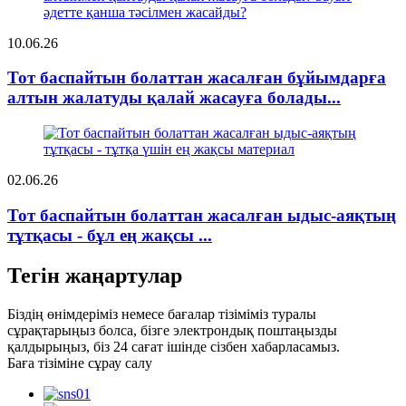
10.06.26
Тот баспайтын болаттан жасалған бұйымдарға
алтын жалатуды қалай жасауға болады...
02.06.26
Тот баспайтын болаттан жасалған ыдыс-аяқтың
тұтқасы - бұл ең жақсы ...
Тегін жаңартулар
Біздің өнімдеріміз немесе бағалар тізіміміз туралы
сұрақтарыңыз болса, бізге электрондық поштаңызды
қалдырыңыз, біз 24 сағат ішінде сізбен хабарласамыз.
Баға тізіміне сұрау салу