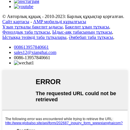
© Авторлық құқық - 2010-2023: Барлық құқықтар қорғалған.
Сайт картасы
-
AMP мобильді құрылғысы
Ұзын тұтқалы бакелит ыдысы
,
Бакелит ұзын тұтқасы
,
Фенолдық таба тұтқасы
,
Ыдыс-аяқ табасының тұтқасы
,
Ыстыққа төзімді таба тұтқалары
,
Әмбебап таба тұтқасы
,
008613957840661
sales12@xianghai.com
0086-13957840661