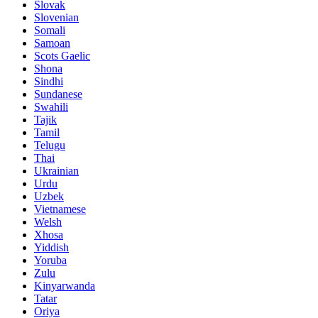
Slovak
Slovenian
Somali
Samoan
Scots Gaelic
Shona
Sindhi
Sundanese
Swahili
Tajik
Tamil
Telugu
Thai
Ukrainian
Urdu
Uzbek
Vietnamese
Welsh
Xhosa
Yiddish
Yoruba
Zulu
Kinyarwanda
Tatar
Oriya