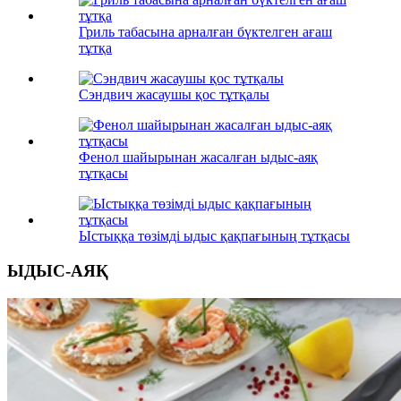
Гриль табасына арналған бүктелген ағаш
тұтқа
Сэндвич жасаушы қос тұтқалы
Фенол шайырынан жасалған ыдыс-аяқ
тұтқасы
Ыстыққа төзімді ыдыс қақпағының тұтқасы
ЫДЫС-АЯҚ