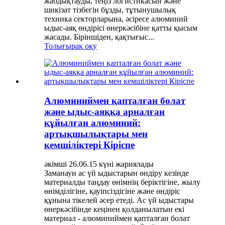
жабдықтауды, теңіз логистикасын және
шикізат тізбегін бұзды, тұтынушылық
техника секторларына, әсіресе алюминий
ыдыс-аяқ өндірісі өнеркәсібіне қатты қысым
жасады. Біріншіден, қақтығыс...
Толығырақ оқу
Алюминиймен қапталған болат
және ыдыс-аяққа арналған
құйылған алюминий:
артықшылықтары мен
кемшіліктері Кіріспе
әкімші 26.06.15 күні жариялады
Заманауи ас үй ыдыстарын өндіру кезінде
материалды таңдау өнімнің беріктігіне, жылу
өнімділігіне, қауіпсіздігіне және өндіріс
құнына тікелей әсер етеді. Ас үй ыдыстары
өнеркәсібінде кеңінен қолданылатын екі
материал - алюминиймен қапталған болат