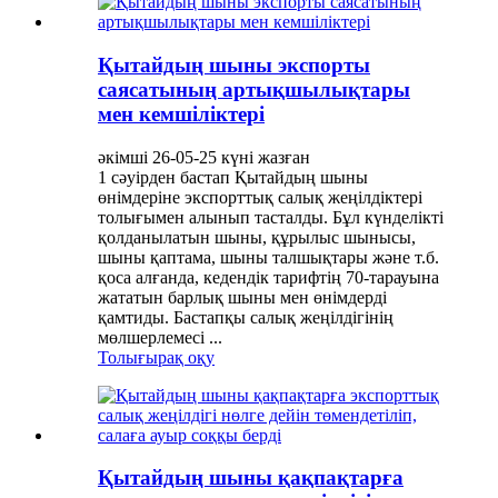
Қытайдың шыны экспорты
саясатының артықшылықтары
мен кемшіліктері
әкімші 26-05-25 күні жазған
1 сәуірден бастап Қытайдың шыны
өнімдеріне экспорттық салық жеңілдіктері
толығымен алынып тасталды. Бұл күнделікті
қолданылатын шыны, құрылыс шынысы,
шыны қаптама, шыны талшықтары және т.б.
қоса алғанда, кедендік тарифтің 70-тарауына
жататын барлық шыны мен өнімдерді
қамтиды. Бастапқы салық жеңілдігінің
мөлшерлемесі ...
Толығырақ оқу
Қытайдың шыны қақпақтарға