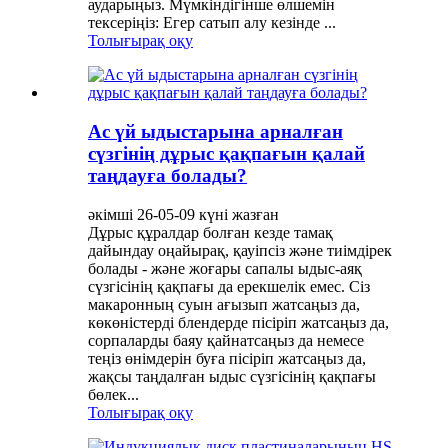
аударыңыз. Мүмкіндігінше өлшемін
тексеріңіз: Егер сатып алу кезінде ...
Толығырақ оқу
Ас үй ыдыстарына арналған
сүзгінің дұрыс қақпағын қалай
таңдауға болады?
әкімші 26-05-09 күні жазған
Дұрыс құралдар болған кезде тамақ
дайындау оңайырақ, қауіпсіз және тиімдірек
болады - және жоғары сапалы ыдыс-аяқ
сүзгісінің қақпағы да ерекшелік емес. Сіз
макаронның суын ағызып жатсаңыз да,
көкөністерді блендерде пісіріп жатсаңыз да,
сорпаларды баяу қайнатсаңыз да немесе
теңіз өнімдерін буға пісіріп жатсаңыз да,
жақсы таңдалған ыдыс сүзгісінің қақпағы
бөлек...
Толығырақ оқу