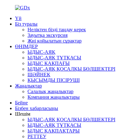
Үй
Біз туралы
Неліктен бізді таңдау керек
Зауытқа экскурсия
Жиі қойылатын сұрақтар
ӨНІМДЕР
ЫДЫС-АЯҚ
ЫДЫС-АЯҚ ТҰТҚАСЫ
ЫДЫС ҚАҚПАҒЫ
ЫДЫС-АЯҚ ҚОСАЛҚЫ БӨЛШЕКТЕРІ
ШӘЙНЕК
ҚЫСЫМДЫ ПІСІРУШІ
Жаңалықтар
Салалық жаңалықтар
Компания жаңалықтары
Бейне
Бізбен хабарласыңы
Шешім
ЫДЫС-АЯҚ ҚОСАЛҚЫ БӨЛШЕКТЕРІ
ЫДЫС-АЯҚ ТҰТҚАСЫ
ЫДЫС ҚАҚПАҚТАРЫ
РЕТТЕУ