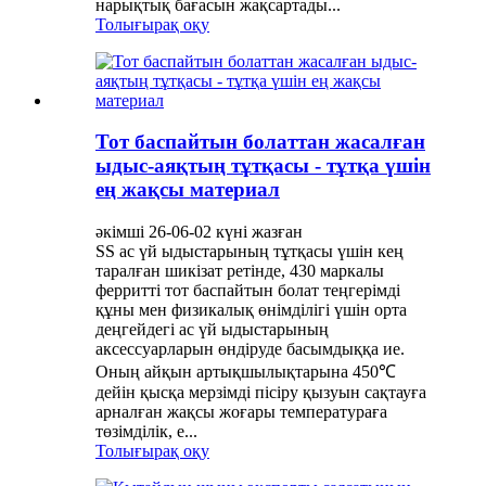
нарықтық бағасын жақсартады...
Толығырақ оқу
Тот баспайтын болаттан жасалған
ыдыс-аяқтың тұтқасы - тұтқа үшін
ең жақсы материал
әкімші 26-06-02 күні жазған
SS ас үй ыдыстарының тұтқасы үшін кең
таралған шикізат ретінде, 430 маркалы
ферритті тот баспайтын болат теңгерімді
құны мен физикалық өнімділігі үшін орта
деңгейдегі ас үй ыдыстарының
аксессуарларын өндіруде басымдыққа ие.
Оның айқын артықшылықтарына 450℃
дейін қысқа мерзімді пісіру қызуын сақтауға
арналған жақсы жоғары температураға
төзімділік, e...
Толығырақ оқу