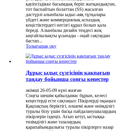
қауіпсіздікке басымдық беріп жатқандықтан,
тот баспайтын болаттан (SS) жасалған
дәстүрлі алынбалы ыдыс-аяқ тұтқалары
үйдегі және коммерциялық аспаздық
кеңістіктердегі негізгі құрал болып қала
береді. Алынбалы дизайн теңдесі жоқ
ыңғайлылықты ұсынады - оңай сақтаудан
бастап...
Толығырақ оқу
Дұрыс ыдыс сүзгісінің қақпағын
таңдау бойынша соңғы кеңестер
әкімші 26-05-09 күні жазған
Соңғы шешім қабылдамас бұрын, келесі
кеңестерді есте сақтаңыз: Пікірлерді оқыңыз:
Қақпақтың беріктігі, өлшемі және өнімділігі
туралы білу үшін басқа пайдаланушылардың
пікірлерін іздеңіз. Ағып кетуі, ыстыққа
төзімділігі және тазалаудың
қарапайымдылығы туралы пікірлерге назар