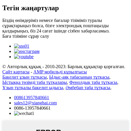
Тегін жаңартулар
Біздің өнімдеріміз немесе бағалар тізіміміз туралы
сұрақтарыңыз болса, бізге электрондық поштаңызды
қалдырыңыз, біз 24 сағат ішінде сізбен хабарласамыз.
Баға тізіміне сұрау салу
© Авторлық құқық - 2010-2023: Барлық құқықтар қорғалған.
Сайт картасы
-
AMP мобильді құрылғысы
Бакелит ұзын тұтқасы
,
Ыдыс-аяқ табасының тұтқасы
,
Ыстыққа төзімді таба тұтқалары
,
Фенолдық таба тұтқасы
,
Ұзын тұтқалы бакелит ыдысы
,
Әмбебап таба тұтқасы
,
008613957840661
sales12@xianghai.com
0086-13957840661