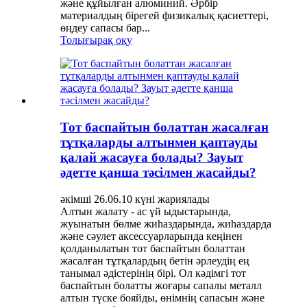
және құйылған алюминий. Әрбір
материалдың бірегей физикалық қасиеттері,
өңдеу сапасы бар...
Толығырақ оқу
Тот баспайтын болаттан жасалған
тұтқаларды алтынмен қаптауды
қалай жасауға болады? Зауыт
әдетте қанша тәсілмен жасайды?
әкімші 26.06.10 күні жариялады
Алтын жалату - ас үй ыдыстарында,
жуынатын бөлме жиһаздарында, жиһаздарда
және сәулет аксессуарларында кеңінен
қолданылатын тот баспайтын болаттан
жасалған тұтқалардың бетін әрлеудің ең
танымал әдістерінің бірі. Ол кәдімгі тот
баспайтын болатты жоғары сапалы металл
алтын түске бояйды, өнімнің сапасын және