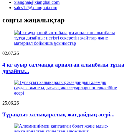
xianghai@xianghai.com
sales12@xianghai.com
соңғы жаңалықтар
02.07.26
4 кг ауыр салмаққа арналған алынбалы тұтқа
дизайны...
25.06.26
Тұрақсыз халықаралық жағдайдың әсері...