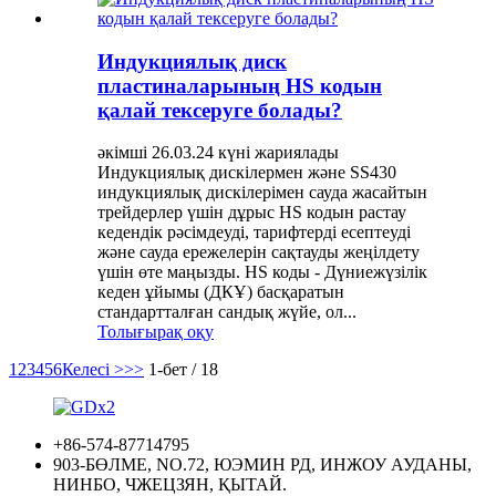
Индукциялық диск
пластиналарының HS кодын
қалай тексеруге болады?
әкімші 26.03.24 күні жариялады
Индукциялық дискілермен және SS430
индукциялық дискілерімен сауда жасайтын
трейдерлер үшін дұрыс HS кодын растау
кедендік рәсімдеуді, тарифтерді есептеуді
және сауда ережелерін сақтауды жеңілдету
үшін өте маңызды. HS коды - Дүниежүзілік
кеден ұйымы (ДКҰ) басқаратын
стандартталған сандық жүйе, ол...
Толығырақ оқу
1
2
3
4
5
6
Келесі >
>>
1-бет / 18
+86-574-87714795
903-БӨЛМЕ, NO.72, ЮЭМИН РД, ИНЖОУ АУДАНЫ,
НИНБО, ЧЖЕЦЗЯН, ҚЫТАЙ.