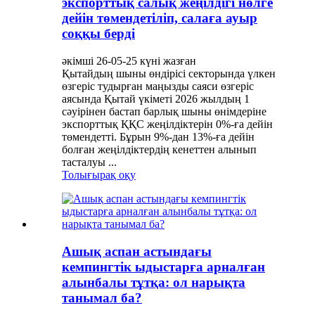
экспорттық салық жеңілдігі нөлге
дейін төмендетіліп, салаға ауыр
соққы берді
әкімші 26-05-25 күні жазған
Қытайдың шыны өндірісі секторында үлкен
өзгеріс тудырған маңызды саяси өзгеріс
аясында Қытай үкіметі 2026 жылдың 1
сәуірінен бастап барлық шыны өнімдеріне
экспорттық ҚҚС жеңілдіктерін 0%-ға дейін
төмендетті. Бұрын 9%-дан 13%-ға дейін
болған жеңілдіктердің кенеттен алынып
тасталуы ...
Толығырақ оқу
Ашық аспан астындағы
кемпингтік ыдыстарға арналған
алынбалы тұтқа: ол нарықта
танымал ба?