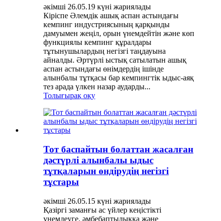
әкімші 26.05.19 күні жариялады
Кіріспе Әлемдік ашық аспан астындағы
кемпинг индустриясының қарқынды
дамуымен жеңіл, орын үнемдейтін және көп
функциялы кемпинг құралдары
тұтынушылардың негізгі таңдауына
айналды. Әртүрлі ыстық сатылатын ашық
аспан астындағы өнімдердің ішінде
алынбалы тұтқасы бар кемпингтік ыдыс-аяқ
тез арада үлкен назар аударды...
Толығырақ оқу
Тот баспайтын болаттан жасалған
дәстүрлі алынбалы ыдыс
тұтқаларын өндірудің негізгі
тұстары
әкімші 26.05.15 күні жариялады
Қазіргі заманғы ас үйлер кеңістікті
үнемдеуге, әмбебаптылыққа және