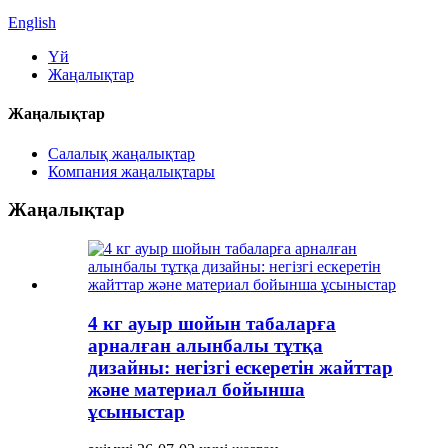
English
Үй
Жаңалықтар
Жаңалықтар
Салалық жаңалықтар
Компания жаңалықтары
Жаңалықтар
4 кг ауыр шойын табаларға
арналған алынбалы тұтқа
дизайны: негізгі ескеретін жайттар
және материал бойынша
ұсыныстар