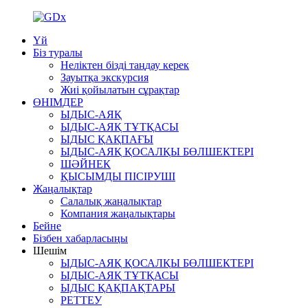
Үй
Біз туралы
Неліктен бізді таңдау керек
Зауытқа экскурсия
Жиі қойылатын сұрақтар
ӨНІМДЕР
ЫДЫС-АЯҚ
ЫДЫС-АЯҚ ТҰТҚАСЫ
ЫДЫС ҚАҚПАҒЫ
ЫДЫС-АЯҚ ҚОСАЛҚЫ БӨЛШЕКТЕРІ
ШӘЙНЕК
ҚЫСЫМДЫ ПІСІРУШІ
Жаңалықтар
Салалық жаңалықтар
Компания жаңалықтары
Бейне
Бізбен хабарласыңы
Шешім
ЫДЫС-АЯҚ ҚОСАЛҚЫ БӨЛШЕКТЕРІ
ЫДЫС-АЯҚ ТҰТҚАСЫ
ЫДЫС ҚАҚПАҚТАРЫ
РЕТТЕУ