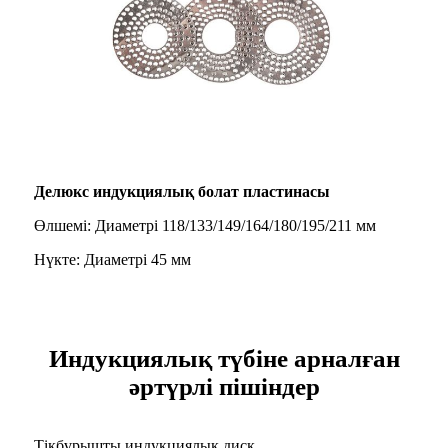
Делюкс индукциялық болат пластинасы
Өлшемі: Диаметрі 118/133/149/164/180/195/211 мм
Нүкте: Диаметрі 45 мм
Индукциялық түбіне арналған
әртүрлі пішіндер
Тікбұрышты индукциялық диск