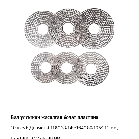
Бал ұясынан жасалған болат пластина
Өлшемі: Диаметрі 118/133/149/164/180/195/211 мм,
125/140/137/224/240 мм