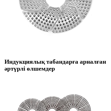
Индукциялық табандарға арналған
әртүрлі өлшемдер