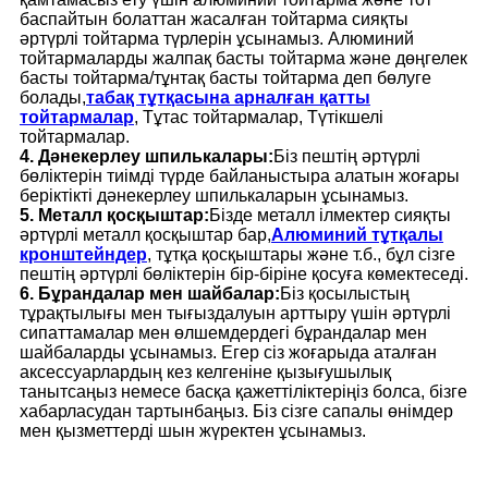
баспайтын болаттан жасалған тойтарма сияқты
әртүрлі тойтарма түрлерін ұсынамыз. Алюминий
тойтармаларды жалпақ басты тойтарма және дөңгелек
басты тойтарма/тұнтақ басты тойтарма деп бөлуге
болады,
табақ тұтқасына арналған қатты
тойтармалар
, Тұтас тойтармалар, Түтікшелі
тойтармалар.
4. Дәнекерлеу шпилькалары:
Біз пештің әртүрлі
бөліктерін тиімді түрде байланыстыра алатын жоғары
беріктікті дәнекерлеу шпилькаларын ұсынамыз.
5. Металл қосқыштар:
Бізде металл ілмектер сияқты
әртүрлі металл қосқыштар бар,
Алюминий тұтқалы
кронштейндер
, тұтқа қосқыштары және т.б., бұл сізге
пештің әртүрлі бөліктерін бір-біріне қосуға көмектеседі.
6. Бұрандалар мен шайбалар:
Біз қосылыстың
тұрақтылығы мен тығыздалуын арттыру үшін әртүрлі
сипаттамалар мен өлшемдердегі бұрандалар мен
шайбаларды ұсынамыз. Егер сіз жоғарыда аталған
аксессуарлардың кез келгеніне қызығушылық
танытсаңыз немесе басқа қажеттіліктеріңіз болса, бізге
хабарласудан тартынбаңыз. Біз сізге сапалы өнімдер
мен қызметтерді шын жүректен ұсынамыз.