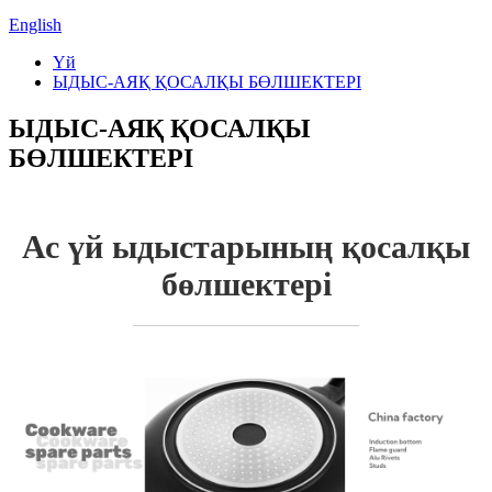
English
Үй
ЫДЫС-АЯҚ ҚОСАЛҚЫ БӨЛШЕКТЕРІ
ЫДЫС-АЯҚ ҚОСАЛҚЫ
БӨЛШЕКТЕРІ
Ас үй ыдыстарының қосалқы
бөлшектері