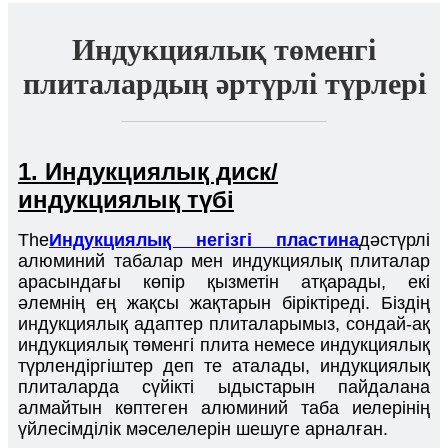
Индукциялық төменгі
плиталардың әртүрлі түрлері
1. Индукциялық диск/
индукциялық түбі
The
Индукциялық негізгі пластина
дәстүрлі
алюминий табалар мен индукциялық плиталар
арасындағы көпір қызметін атқарады, екі
әлемнің ең жақсы жақтарын біріктіреді. Біздің
индукциялық адаптер плиталарымыз, сондай-ақ
индукциялық төменгі плита немесе индукциялық
түрлендіргіштер деп те аталады, индукциялық
плиталарда сүйікті ыдыстарын пайдалана
алмайтын көптеген алюминий таба иелерінің
үйлесімділік мәселелерін шешуге арналған.