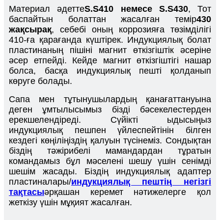
Материал әдетте
S.S410 немесе S.S430
, Тот
баспайтын болаттан жасалған темір
430
жақсырақ
, себебі оның коррозияға төзімділігі
410-ға қарағанда күштірек. Индукциялық болат
пластинаның пішіні магнит өткізгіштік әсеріне
әсер етпейді. Кейде магнит өткізгіштігі нашар
болса, басқа индукциялық пешті қолданып
көруге болады.
Сапа мен тұтынушылардың қанағаттануына
деген ұмтылысымыз бізді бәсекелестерден
ерекшелендіреді. Сүйікті ыдысыңыз
индукциялық пешпен үйлеспейтінін білген
кездегі көңіліңіздің қалуын түсінеміз. Сондықтан
біздің тәжірибелі мамандардан тұратын
командамыз бұл мәселені шешу үшін сенімді
шешім жасады. Біздің индукциялық адаптер
пластиналары/
индукциялық пештің негізгі
тақтасы
әрқашан керемет нәтижелерге қол
жеткізу үшін мұқият жасалған.