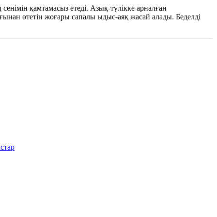
ң сенімін қамтамасыз етеді. Азық-түлікке арналған
ағынан өтетін жоғары сапалы ыдыс-аяқ жасай алады. Беделді