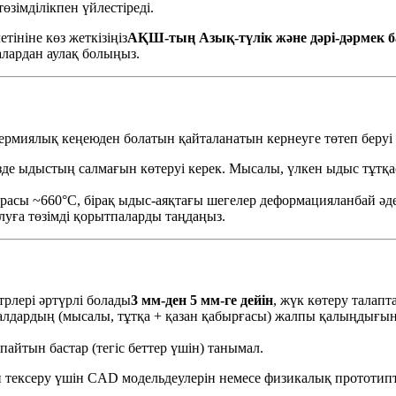
өзімділікпен үйлестіреді.
тініне көз жеткізіңіз
АҚШ-тың Азық-түлік және дәрі-дәрмек 
лардан аулақ болыңыз.
ермиялық кеңеюден болатын қайталанатын кернеуге төтеп беруі 
е ыдыстың салмағын көтеруі керек. Мысалы, үлкен ыдыс тұтқасы
сы ~660°C, бірақ ыдыс-аяқтағы шегелер деформацияланбай әдетте
луға төзімді қорытпаларды таңдаңыз.
рлері әртүрлі болады
3 мм-ден 5 мм-ге дейін
, жүк көтеру талап
лдардың (мысалы, тұтқа + қазан қабырғасы) жалпы қалыңдығына 
тпайтын бастар (тегіс беттер үшін) танымал.
н тексеру үшін CAD модельдеулерін немесе физикалық прототип