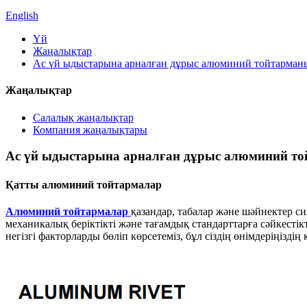
English
Үй
Жаңалықтар
Ас үй ыдыстарына арналған дұрыс алюминий тойтарманы
Жаңалықтар
Салалық жаңалықтар
Компания жаңалықтары
Ас үй ыдыстарына арналған дұрыс алюминий то
Қатты алюминий тойтармалар
Алюминий тойтармалар
қазандар, табалар және шәйнектер с
механикалық беріктікті және тағамдық стандарттарға сәйкестік
негізгі факторларды бөліп көрсетеміз, бұл сіздің өнімдеріңіздің 