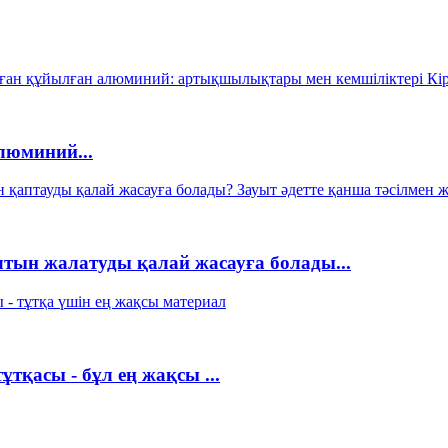
люминий...
тын жалатуды қалай жасауға болады...
тқасы - бұл ең жақсы ...