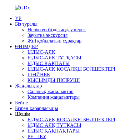
Үй
Біз туралы
Неліктен бізді таңдау керек
Зауытқа экскурсия
Жиі қойылатын сұрақтар
ӨНІМДЕР
ЫДЫС-АЯҚ
ЫДЫС-АЯҚ ТҰТҚАСЫ
ЫДЫС ҚАҚПАҒЫ
ЫДЫС-АЯҚ ҚОСАЛҚЫ БӨЛШЕКТЕРІ
ШӘЙНЕК
ҚЫСЫМДЫ ПІСІРУШІ
Жаңалықтар
Салалық жаңалықтар
Компания жаңалықтары
Бейне
Бізбен хабарласыңы
Шешім
ЫДЫС-АЯҚ ҚОСАЛҚЫ БӨЛШЕКТЕРІ
ЫДЫС-АЯҚ ТҰТҚАСЫ
ЫДЫС ҚАҚПАҚТАРЫ
РЕТТЕУ