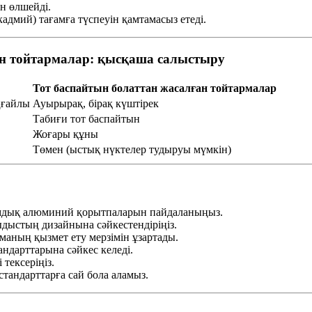
ін өлшейді.
адмий) тағамға түспеуін қамтамасыз етеді.
ан тойтармалар: қысқаша салыстыру
Тот баспайтын болаттан жасалған тойтармалар
ңғайлы
Ауырырақ, бірақ күштірек
Табиғи тот баспайтын
Жоғары құны
Төмен (ыстық нүктелер тудыруы мүмкін)
ғамдық алюминий қорытпаларын пайдаланыңыз.
ыдыстың дизайнына сәйкестендіріңіз.
маның қызмет ету мерзімін ұзартады.
андарттарына сәйкес келеді.
 тексеріңіз.
стандарттарға сай бола аламыз.