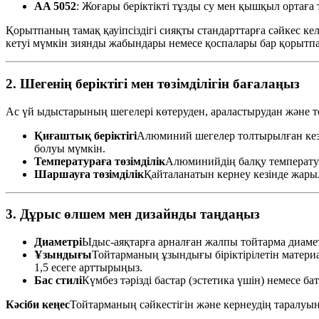
AA 5052
: Жоғары беріктікті тұзды су мен қышқыл ортаға т
Қорытпаның тамақ қауіпсіздігі сияқты стандарттарға сәйкес келе
кетуі мүмкін зиянды жабындары немесе қоспалары бар қорытпа
2. Шегенің беріктігі мен төзімділігін бағалаңыз
Ас үй ыдыстарының шегелері көтеруден, араластырудан және т
Қиғаштық беріктігі
Алюминий шегелер толтырылған кезд
болуы мүмкін.
Температураға төзімділік
Алюминийдің балқу температура
Шаршауға төзімділік
Қайталанатын кернеу кезінде жары
3. Дұрыс өлшем мен дизайнды таңдаңыз
Диаметрі
Ыдыс-аяқтарға арналған жалпы тойтарма диамет
Ұзындығы
Тойтарманың ұзындығы біріктірілетін материа
1,5 есеге арттырыңыз.
Бас стилі
Күмбез тәрізді бастар (эстетика үшін) немесе ба
Кәсіби кеңес
Тойтарманың сәйкестігін және кернеудің таралуы