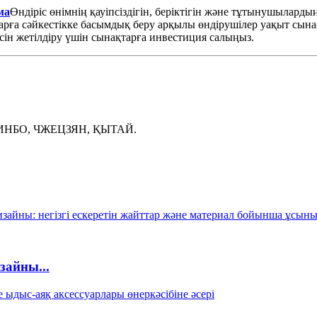
ма
Өндіріс өнімнің қауіпсіздігін, беріктігін және тұтынушыларды
ттарға сәйкестікке басымдық беру арқылы өндірушілер уақыт сын
сін жетілдіру үшін сынақтарға инвестиция салыңыз.
ИНБО, ЧЖЕЦЗЯН, ҚЫТАЙ.
зайны...