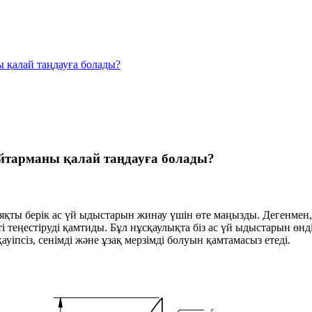
 қалай таңдауға болады?
йтарманы қалай таңдауға болады?
ияқты берік ас үй ыдыстарын жинау үшін өте маңызды. Дегенмен,
ті теңестіруді қамтиды. Бұл нұсқаулықта біз ас үй ыдыстарын ө
қауіпсіз, сенімді және ұзақ мерзімді болуын қамтамасыз етеді.