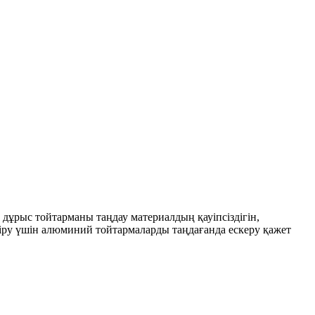
 дұрыс тойтарманы таңдау материалдың қауіпсіздігін,
ндіру үшін алюминий тойтармаларды таңдағанда ескеру қажет