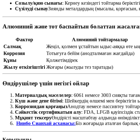
Созылу/қию сынағы
: Кернеу кезіндегі тойтарма беріктіг
Сүзілуді сынау
Зиянды металдардың (мысалы, қорғасын, к
Алюминий және тот баспайтын болаттан жасалғ
Фактор
Алюминий тойтармалар
Салмақ
Жеңіл, қолмен ұстайтын ыдыс-аяққа өте ы
Коррозия
Тотығуға бейім (анодталмаған жағдайда)
Құны
Қолжетімдірек
Жылу өткізгіштігі
Жоғары (жылуды тез таратады)
Өндірушілер үшін негізгі ойлар
Материалдық мәселелер
: 6061 немесе 3003 сияқты та
Күш және дене бітімі
: Шейкердің өлшемі мен беріктігін 
Коррозиядан қорғаңыз
Анодтау немесе пассивтеу тойтар
Сәйкестік сертификатын алу
: FDA, LFGB қауіпсіздік ст
Мұқият тексеру
Өндірісті масштабтау алдында өнімділікті
Нинбо Сианхай асханасы:
Біз жоғарыда аталған барлық 
Қорытынды