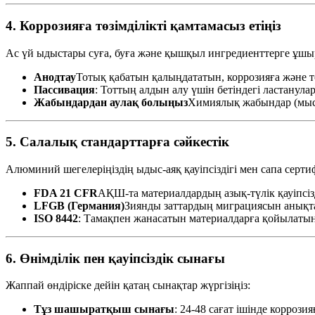
4. Коррозияға төзімділікті қамтамасыз етіңіз
Ас үй ыдыстары суға, буға және қышқыл ингредиенттерге ұшыр
Анодтау
Тотық қабатын қалыңдататын, коррозияға және т
Пассивация
: Тоттың алдын алу үшін бетіндегі ластанулар
Жабындардан аулақ болыңыз
Химиялық жабындар (мыса
5. Салалық стандарттарға сәйкестік
Алюминий шегелеріңіздің ыдыс-аяқ қауіпсіздігі мен сапа сертиф
FDA 21 CFR
АҚШ-та материалдардың азық-түлік қауіпсізд
LFGB (Германия)
Зиянды заттардың миграциясын анықта
ISO 8442
: Тамақпен жанасатын материалдарға қойылаты
6. Өнімділік пен қауіпсіздік сынағы
Жаппай өндіріске дейін қатаң сынақтар жүргізіңіз:
Тұз шашыратқыш сынағы
: 24-48 сағат ішінде коррозия