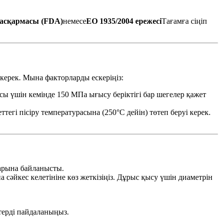
басқармасы (FDA)
немесе
ЕО 1935/2004 ережесі
Тағамға сіңіп
керек. Мына факторларды ескеріңіз:
 үшін кемінде 150 МПа ығысу беріктігі бар шегелер қажет
гі пісіру температурасына (250°C дейін) төтеп беруі керек.
тарына байланысты.
сәйкес келетініне көз жеткізіңіз. Дұрыс қысу үшін диаметрін
терді пайдаланыңыз.