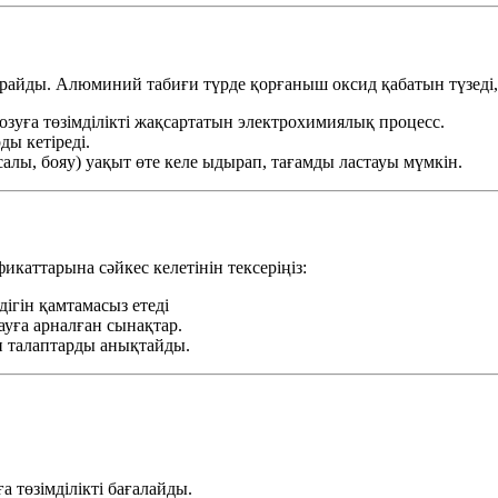
айды. Алюминий табиғи түрде қорғаныш оксид қабатын түзеді, б
озуға төзімділікті жақсартатын электрохимиялық процесс.
ды кетіреді.
лы, бояу) уақыт өте келе ыдырап, тағамды ластауы мүмкін.
икаттарына сәйкес келетінін тексеріңіз:
ігін қамтамасыз етеді
уға арналған сынақтар.
н талаптарды анықтайды.
ға төзімділікті бағалайды.