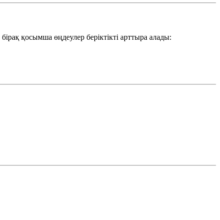
ірақ қосымша өңдеулер беріктікті арттыра алады: