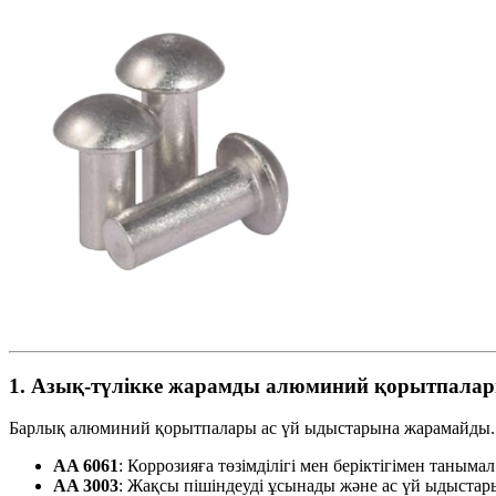
1. Азық-түлікке жарамды алюминий қорытпалар
Барлық алюминий қорытпалары ас үй ыдыстарына жарамайды. 
AA 6061
: Коррозияға төзімділігі мен беріктігімен танымал
AA 3003
: Жақсы пішіндеуді ұсынады және ас үй ыдыстар