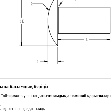
ына басымдық беріңіз
Тойтармалар үшін таңдаңыз
тағамдық алюминий қорытпалар
.
ында кеңінен қолданылады.