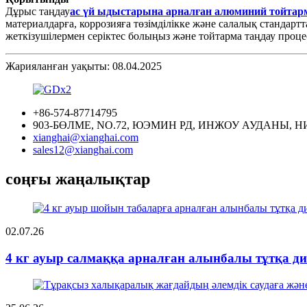
Дұрыс таңдау
ас үй ыдыстарына арналған алюминий тойтар
материалдарға, коррозияға төзімділікке және салалық стандар
жеткізушілермен серіктес болыңыз және тойтарма таңдау проце
Жарияланған уақыты: 08.04.2025
+86-574-87714795
903-БӨЛМЕ, NO.72, ЮЭМИН РД, ИНЖОУ АУДАНЫ, Н
xianghai@xianghai.com
sales12@xianghai.com
соңғы жаңалықтар
02.07.26
4 кг ауыр салмаққа арналған алынбалы тұтқа ди