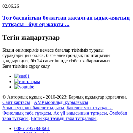
02.06.26
Тот баспайтын болаттан жасалған ыдыс-аяқтың
тұтқасы - бұл ең жақсы ...
Тегін жаңартулар
Біздің өнімдеріміз немесе бағалар тізіміміз туралы
сұрақтарыңыз болса, бізге электрондық поштаңызды
қалдырыңыз, біз 24 сағат ішінде сізбен хабарласамыз.
Баға тізіміне сұрау салу
© Авторлық құқық - 2010-2023: Барлық құқықтар қорғалған.
Сайт картасы
-
AMP мобильді құрылғысы
Ұзын тұтқалы бакелит ыдысы
,
Бакелит ұзын тұтқасы
,
Фенолдық таба тұтқасы
,
Ас үй ыдысының тұтқасы
,
Әмбебап
таба тұтқасы
,
Ыстыққа төзімді таба тұтқалары
,
008613957840661