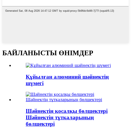
БАЙЛАНЫСТЫ ӨНІМДЕР
Құйылған алюминий шәйнектің
шүмегі
Шәйнектің қосалқы бөлшектері
Шәйнектің тұтқаларының
бөлшектері