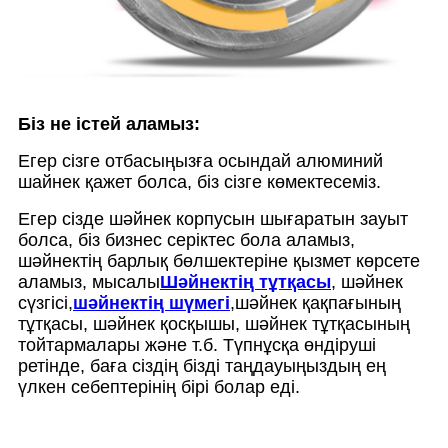
Біз не істей аламыз:
Егер сізге отбасыңызға осындай алюминий
шайнек қажет болса, біз сізге көмектесеміз.
Егер сізде шәйнек корпусын шығаратын зауыт
болса, біз бизнес серіктес бола аламыз,
шәйнектің барлық бөлшектеріне қызмет көрсете
аламыз, мысалы
Шәйнектің тұтқасы
, шәйнек
сүзгісі,
шәйнектің шүмегі
,шәйнек қақпағының
тұтқасы, шәйнек қосқышы, шәйнек тұтқасының
тойтармалары және т.б. Түпнұсқа өндіруші
ретінде, баға сіздің бізді таңдауыңыздың ең
үлкен себептерінің бірі болар еді.