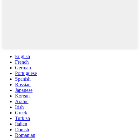
English
French
German
Portuguese
Spanish
Russian
Japanese
Korean
Arabic
Irish
Greek
Turkish
Italian
Danish
Romanian