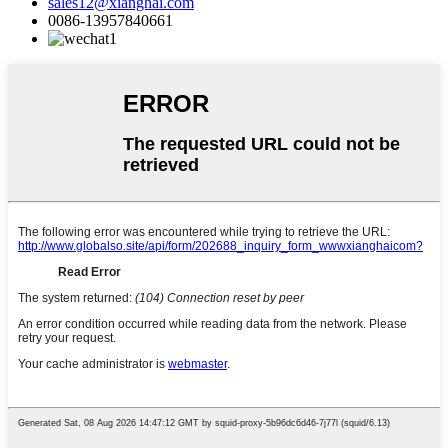
sales12@xianghai.com
0086-13957840661