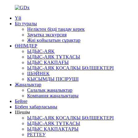
Үй
Біз туралы
Неліктен бізді таңдау керек
Зауытқа экскурсия
Жиі қойылатын сұрақтар
ӨНІМДЕР
ЫДЫС-АЯҚ
ЫДЫС-АЯҚ ТҰТҚАСЫ
ЫДЫС ҚАҚПАҒЫ
ЫДЫС-АЯҚ ҚОСАЛҚЫ БӨЛШЕКТЕРІ
ШӘЙНЕК
ҚЫСЫМДЫ ПІСІРУШІ
Жаңалықтар
Салалық жаңалықтар
Компания жаңалықтары
Бейне
Бізбен хабарласыңы
Шешім
ЫДЫС-АЯҚ ҚОСАЛҚЫ БӨЛШЕКТЕРІ
ЫДЫС-АЯҚ ТҰТҚАСЫ
ЫДЫС ҚАҚПАҚТАРЫ
РЕТТЕУ