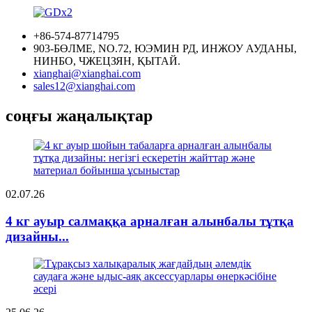
+86-574-87714795
903-БӨЛМЕ, NO.72, ЮЭМИН РД, ИНЖОУ АУДАНЫ,
НИНБО, ЧЖЕЦЗЯН, ҚЫТАЙ.
xianghai@xianghai.com
sales12@xianghai.com
соңғы жаңалықтар
02.07.26
4 кг ауыр салмаққа арналған алынбалы тұтқа
дизайны...