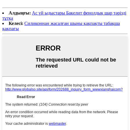
Алдыңғы:
Ас үй ыдыстары Бакелит фенолдық шар тәрізді
тұтқа
Келесі:
Силиконнан жасалған шыны қақпақты табақша
қақпағы