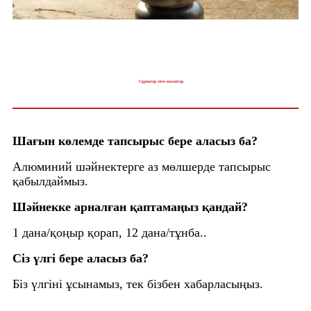
Сұрақтар мен жауаптар
Шағын көлемде тапсырыс бере аласыз ба?
Алюминий шәйнектерге аз мөлшерде тапсырыс
қабылдаймыз.
Шәйнекке арналған қаптамаңыз қандай?
1 дана/қоңыр қорап, 12 дана/тұнба..
Сіз үлгі бере аласыз ба?
Біз үлгіні ұсынамыз, тек бізбен хабарласыңыз.