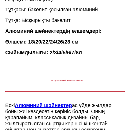
Тұтқасы: бакелит қосылған алюминий
Тұтқа: Ысқырықты бакелит
Алюминий шәйнектердің өлшемдері:
Өлшемі: 18/20/22/24/26/28 см
Сыйымдылығы: 2/3/4/5/6/7/8л
Дәстүрлі алюминий шәйнек дегеніміз не?
Ескі
Алюминий шәйнектер
ас үйде жылдар
бойы жиі кездесетін көрініс болды. Оның
қарапайым, классикалық дизайны бар,
жылтыратылған сыртқы көрінісі кішкентай
ойықтар мен сызаттар арқылы ескіргенін