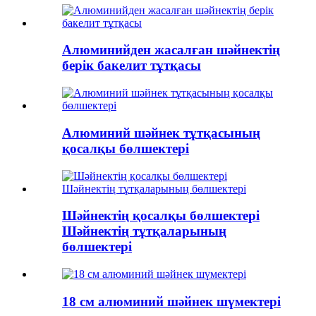
Алюминийден жасалған шәйнектің
берік бакелит тұтқасы
Алюминий шәйнек тұтқасының
қосалқы бөлшектері
Шәйнектің қосалқы бөлшектері
Шәйнектің тұтқаларының
бөлшектері
18 см алюминий шәйнек шүмектері