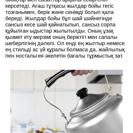
көрсетеді. Ағаш тұтқасы жылдар бойы тегіс
тозғанымен, берік және сенімді болып қала
береді. Жылдар бойы бұл шай шәйнегінде
сансыз кесе шай қайнатылып, сансыз сорпа
құйылған ыдыстар жылытылды. Оның ұзақ
қызмет ету мерзімі оның беріктігі мен сапалы
шеберлігінің дәлелі. Ол енді ең жылтыр немесе
ең стильді ас үй құралы болмаса да, жайлылық
пен ностальгия әкелетін бағалы тұрмыстық зат.