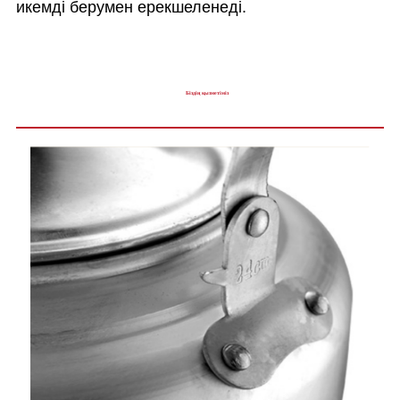
икемді берумен ерекшеленеді.
Біздің қызметіміз