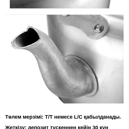
Төлем мерзімі: T/T немесе L/C қабылданады.
Жеткізу: депозит түскеннен кейін 30 күн