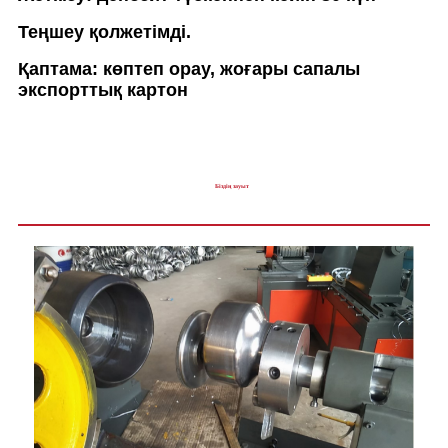
Теңшеу қолжетімді.
Қаптама: көптеп орау, жоғары сапалы
экспорттық картон
Біздің зауыт