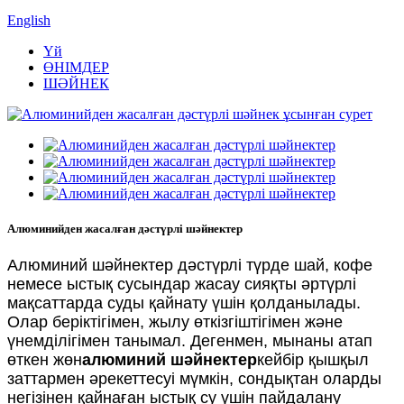
English
Үй
ӨНІМДЕР
ШӘЙНЕК
Алюминийден жасалған дәстүрлі шәйнектер
Алюминий шәйнектер дәстүрлі түрде шай, кофе
немесе ыстық сусындар жасау сияқты әртүрлі
мақсаттарда суды қайнату үшін қолданылады.
Олар беріктігімен, жылу өткізгіштігімен және
үнемділігімен танымал. Дегенмен, мынаны атап
өткен жөн
алюминий шәйнектер
кейбір қышқыл
заттармен әрекеттесуі мүмкін, сондықтан оларды
негізінен қайнаған ыстық су үшін пайдалану