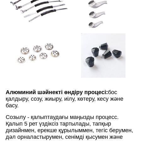
Алюминий шәйнекті өндіру процесі:
бос
қалдыру, созу, жиыру, иілу, көтеру, кесу және
басу.
Созылу - қалыптаудағы маңызды процесс.
Қалып 5 рет үздіксіз тартылады, тапқыр
дизайнмен, ерекше құрылыммен, тегіс берумен,
дәл орналастырумен, сенімді қысумен және