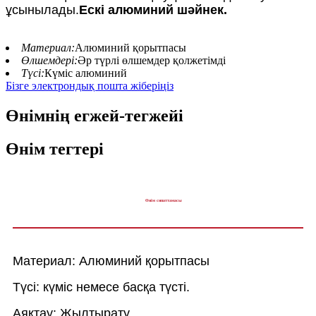
ұсынылады.
Ескі алюминий шәйнек.
Материал:
Алюминий қорытпасы
Өлшемдері:
Әр түрлі өлшемдер қолжетімді
Түсі:
Күміс алюминий
Бізге электрондық пошта жіберіңіз
Өнімнің егжей-тегжейі
Өнім тегтері
Өнім сипаттамасы
Материал: Алюминий қорытпасы
Түсі: күміс немесе басқа түсті.
Аяқтау: Жылтырату